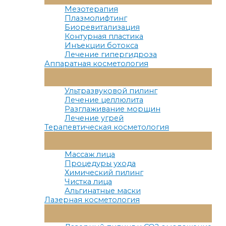
Меню
Мезотерапия
Плазмолифтинг
Биоревитализация
Контурная пластика
Инъекции ботокса
Лечение гипергидроза
Аппаратная косметология
Переключатель
Меню
Ультразвуковой пилинг
Лечение целлюлита
Разглаживание морщин
Лечение угрей
Терапевтическая косметология
Переключатель
Меню
Массаж лица
Процедуры ухода
Химический пилинг
Чистка лица
Альгинатные маски
Лазерная косметология
Переключатель
Меню