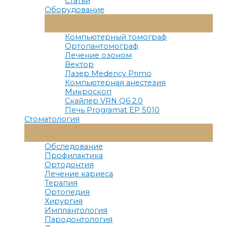
Статьи
Оборудование
Переключатель
Меню
Компьютерный томограф
Ортопантомограф
Лечение озоном
Вектор
Лазер Medency Primo
Компьютерная анестезия
Микроскоп
Скайлер VRN Q6 2.0
Печь Programat EP 5010
Стоматология
Переключатель
Меню
Обследование
Профилактика
Ортодонтия
Лечение кариеса
Терапия
Ортопедия
Хирургия
Имплантология
Пародонтология