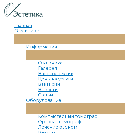
Перейти
к
содержимому
Главная
О клинике
Переключатель
Меню
Информация
Переключатель
Меню
О клинике
Галерея
Наш коллектив
Цены на услуги
Вакансии
Новости
Статьи
Оборудование
Переключатель
Меню
Компьютерный томограф
Ортопантомограф
Лечение озоном
Вектор