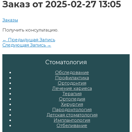
записям
Заказ от 2025-02-27 13:05
Заказы
Получить консультацию.
Навигация
←
Предыдущая Запись
Следующая Запись
→
по
записям
Стоматология
Обследование
Профилактика
Ортодонтия
Лечение кариеса
Терапия
Ортопедия
Хирургия
Пародонтология
Детская стоматология
Имплантология
Отбеливание