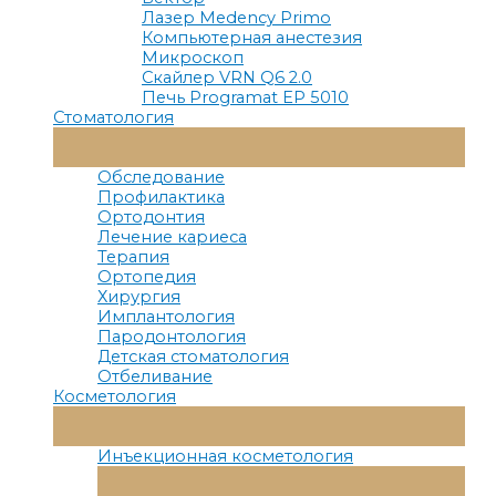
Лазер Medency Primo
Компьютерная анестезия
Микроскоп
Скайлер VRN Q6 2.0
Печь Programat EP 5010
Стоматология
Переключатель
Меню
Обследование
Профилактика
Ортодонтия
Лечение кариеса
Терапия
Ортопедия
Хирургия
Имплантология
Пародонтология
Детская стоматология
Отбеливание
Косметология
Переключатель
Меню
Инъекционная косметология
Переключатель