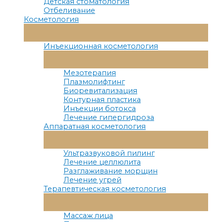
Детская стоматология
Отбеливание
Косметология
Переключатель
Меню
Инъекционная косметология
Переключатель
Меню
Мезотерапия
Плазмолифтинг
Биоревитализация
Контурная пластика
Инъекции ботокса
Лечение гипергидроза
Аппаратная косметология
Переключатель
Меню
Ультразвуковой пилинг
Лечение целлюлита
Разглаживание морщин
Лечение угрей
Терапевтическая косметология
Переключатель
Меню
Массаж лица