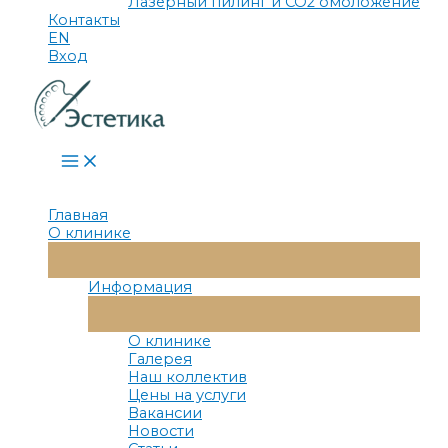
Лазерный пилинг и СО2 омоложение
Контакты
EN
Вход
Main
Menu
Главная
О клинике
Переключатель
Меню
Информация
Переключатель
Меню
О клинике
Галерея
Наш коллектив
Цены на услуги
Вакансии
Новости