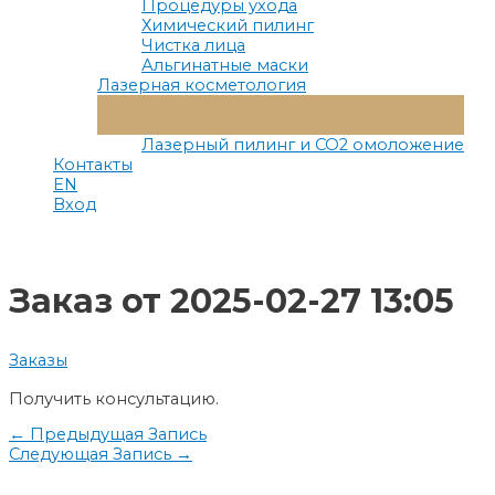
Процедуры ухода
Химический пилинг
Чистка лица
Альгинатные маски
Лазерная косметология
Переключатель
Меню
Лазерный пилинг и СО2 омоложение
Контакты
EN
Вход
Заказ от 2025-02-27 13:05
Заказы
Получить консультацию.
Навигация
←
Предыдущая Запись
Следующая Запись
→
по