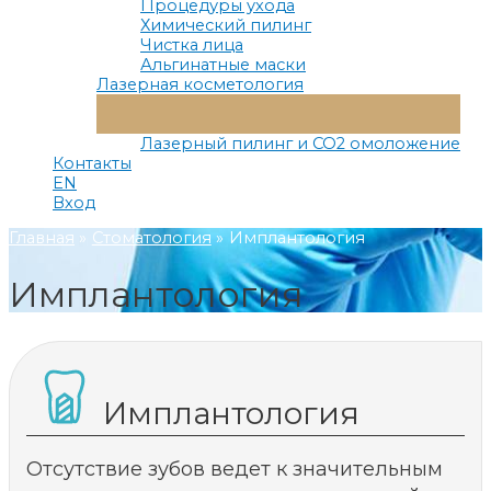
Процедуры ухода
Химический пилинг
Чистка лица
Альгинатные маски
Лазерная косметология
Переключатель
Меню
Лазерный пилинг и СО2 омоложение
Контакты
EN
Вход
Главная
Стоматология
Имплантология
Имплантология
Имплантология
Отсутствие зубов ведет к значительным