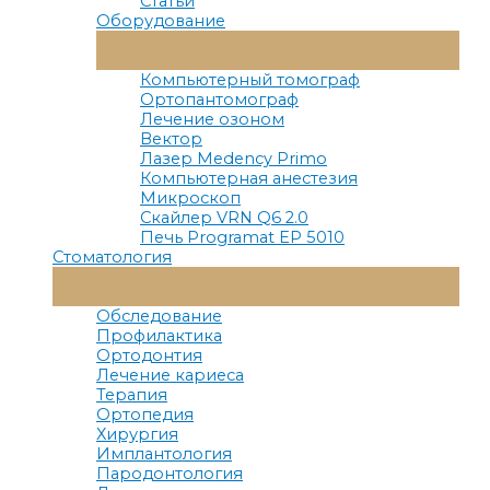
Статьи
Оборудование
Переключатель
Меню
Компьютерный томограф
Ортопантомограф
Лечение озоном
Вектор
Лазер Medency Primo
Компьютерная анестезия
Микроскоп
Скайлер VRN Q6 2.0
Печь Programat EP 5010
Стоматология
Переключатель
Меню
Обследование
Профилактика
Ортодонтия
Лечение кариеса
Терапия
Ортопедия
Хирургия
Имплантология
Пародонтология