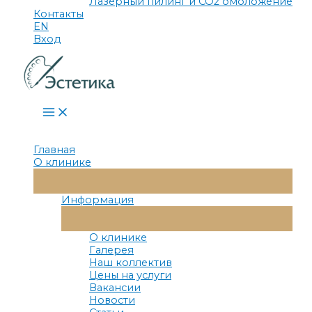
Лазерный пилинг и СО2 омоложение
Контакты
EN
Вход
Main
Menu
Главная
О клинике
Переключатель
Меню
Информация
Переключатель
Меню
О клинике
Галерея
Наш коллектив
Цены на услуги
Вакансии
Новости