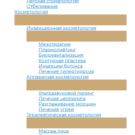
Детская стоматология
Отбеливание
Косметология
Переключатель
Меню
Инъекционная косметология
Переключатель
Меню
Мезотерапия
Плазмолифтинг
Биоревитализация
Контурная пластика
Инъекции ботокса
Лечение гипергидроза
Аппаратная косметология
Переключатель
Меню
Ультразвуковой пилинг
Лечение целлюлита
Разглаживание морщин
Лечение угрей
Терапевтическая косметология
Переключатель
Меню
Массаж лица