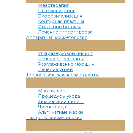
Меню
Мезотерапия
Плазмолифтинг
Биоревитализация
Контурная пластика
Инъекции ботокса
Лечение гипергидроза
Аппаратная косметология
Переключатель
Меню
Ультразвуковой пилинг
Лечение целлюлита
Разглаживание морщин
Лечение угрей
Терапевтическая косметология
Переключатель
Меню
Массаж лица
Процедуры ухода
Химический пилинг
Чистка лица
Альгинатные маски
Лазерная косметология
Переключатель
Меню