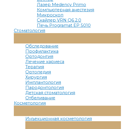
Лазер Medency Primo
Компьютерная анестезия
Микроскоп
Скайлер VRN Q6 2.0
Печь Programat EP 5010
Стоматология
Переключатель
Меню
Обследование
Профилактика
Ортодонтия
Лечение кариеса
Терапия
Ортопедия
Хирургия
Имплантология
Пародонтология
Детская стоматология
Отбеливание
Косметология
Переключатель
Меню
Инъекционная косметология
Переключатель