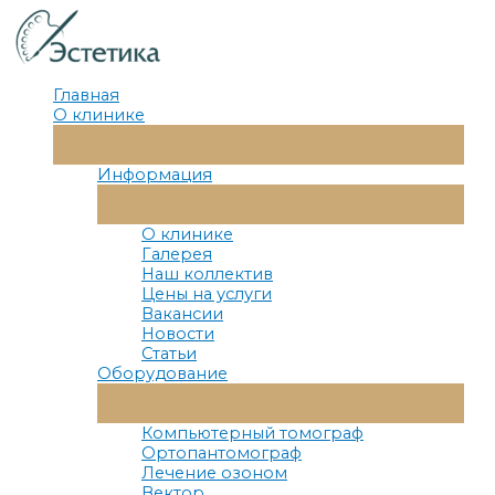
Перейти
к
содержимому
Главная
О клинике
Переключатель
Меню
Информация
Переключатель
Меню
О клинике
Галерея
Наш коллектив
Цены на услуги
Вакансии
Новости
Статьи
Оборудование
Переключатель
Меню
Компьютерный томограф
Ортопантомограф
Лечение озоном
Вектор