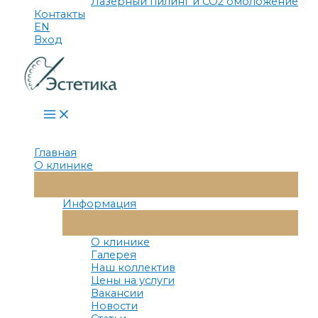
Лазерный пилинг и СО2 омоложение
Контакты
EN
Вход
Main
Menu
Главная
О клинике
Переключатель
Меню
Информация
Переключатель
Меню
О клинике
Галерея
Наш коллектив
Цены на услуги
Вакансии
Новости