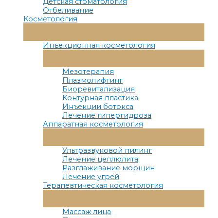
Детская стоматология
Отбеливание
Косметология
Переключатель
Меню
Инъекционная косметология
Переключатель
Меню
Мезотерапия
Плазмолифтинг
Биоревитализация
Контурная пластика
Инъекции ботокса
Лечение гипергидроза
Аппаратная косметология
Переключатель
Меню
Ультразвуковой пилинг
Лечение целлюлита
Разглаживание морщин
Лечение угрей
Терапевтическая косметология
Переключатель
Меню
Массаж лица