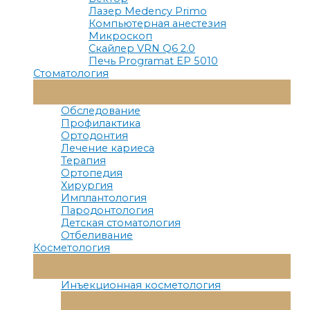
Лазер Medency Primo
Компьютерная анестезия
Микроскоп
Скайлер VRN Q6 2.0
Печь Programat EP 5010
Стоматология
Переключатель
Меню
Обследование
Профилактика
Ортодонтия
Лечение кариеса
Терапия
Ортопедия
Хирургия
Имплантология
Пародонтология
Детская стоматология
Отбеливание
Косметология
Переключатель
Меню
Инъекционная косметология
Переключатель