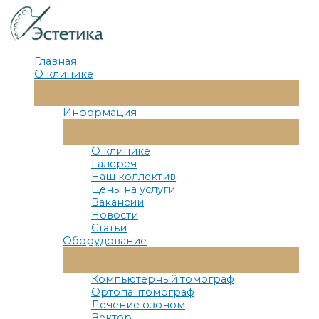
Перейти
к
содержимому
Главная
О клинике
Переключатель
Меню
Информация
Переключатель
Меню
О клинике
Галерея
Наш коллектив
Цены на услуги
Вакансии
Новости
Статьи
Оборудование
Переключатель
Меню
Компьютерный томограф
Ортопантомограф
Лечение озоном
Вектор