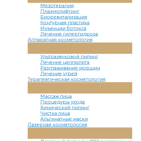
Меню
Мезотерапия
Плазмолифтинг
Биоревитализация
Контурная пластика
Инъекции ботокса
Лечение гипергидроза
Аппаратная косметология
Переключатель
Меню
Ультразвуковой пилинг
Лечение целлюлита
Разглаживание морщин
Лечение угрей
Терапевтическая косметология
Переключатель
Меню
Массаж лица
Процедуры ухода
Химический пилинг
Чистка лица
Альгинатные маски
Лазерная косметология
Переключатель
Меню