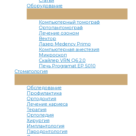
Статьи
Оборудование
Переключатель
Меню
Компьютерный томограф
Ортопантомограф
Лечение озоном
Вектор
Лазер Medency Primo
Компьютерная анестезия
Микроскоп
Скайлер VRN Q6 2.0
Печь Programat EP 5010
Стоматология
Переключатель
Меню
Обследование
Профилактика
Ортодонтия
Лечение кариеса
Терапия
Ортопедия
Хирургия
Имплантология
Пародонтология