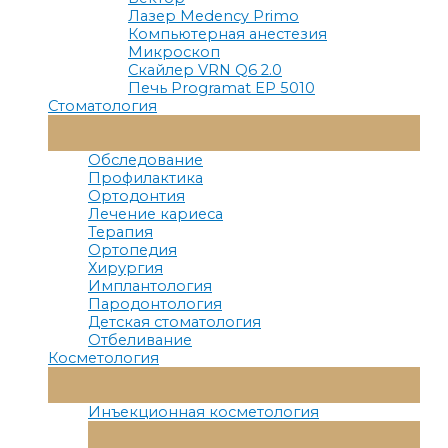
Лазер Medency Primo
Компьютерная анестезия
Микроскоп
Скайлер VRN Q6 2.0
Печь Programat EP 5010
Стоматология
Переключатель
Меню
Обследование
Профилактика
Ортодонтия
Лечение кариеса
Терапия
Ортопедия
Хирургия
Имплантология
Пародонтология
Детская стоматология
Отбеливание
Косметология
Переключатель
Меню
Инъекционная косметология
Переключатель