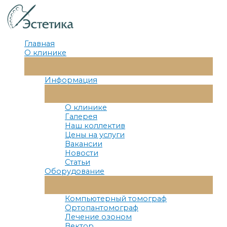
Перейти
к
содержимому
Главная
О клинике
Переключатель
Меню
Информация
Переключатель
Меню
О клинике
Галерея
Наш коллектив
Цены на услуги
Вакансии
Новости
Статьи
Оборудование
Переключатель
Меню
Компьютерный томограф
Ортопантомограф
Лечение озоном
Вектор