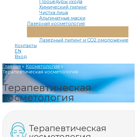
Процедуры ухода
Химический пилинг
Чистка лица
Альгинатные маски
Лазерная косметология
Переключатель
Меню
Лазерный пилинг и СО2 омоложение
Контакты
EN
Вход
Главная
Косметология
Терапевтическая косметология
Терапевтическая
косметология
Терапевтическая
косметология