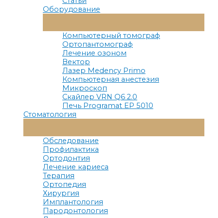
Статьи
Оборудование
Переключатель
Меню
Компьютерный томограф
Ортопантомограф
Лечение озоном
Вектор
Лазер Medency Primo
Компьютерная анестезия
Микроскоп
Скайлер VRN Q6 2.0
Печь Programat EP 5010
Стоматология
Переключатель
Меню
Обследование
Профилактика
Ортодонтия
Лечение кариеса
Терапия
Ортопедия
Хирургия
Имплантология
Пародонтология