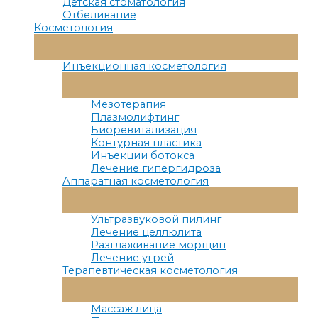
Детская стоматология
Отбеливание
Косметология
Переключатель
Меню
Инъекционная косметология
Переключатель
Меню
Мезотерапия
Плазмолифтинг
Биоревитализация
Контурная пластика
Инъекции ботокса
Лечение гипергидроза
Аппаратная косметология
Переключатель
Меню
Ультразвуковой пилинг
Лечение целлюлита
Разглаживание морщин
Лечение угрей
Терапевтическая косметология
Переключатель
Меню
Массаж лица