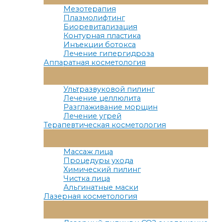
Меню
Мезотерапия
Плазмолифтинг
Биоревитализация
Контурная пластика
Инъекции ботокса
Лечение гипергидроза
Аппаратная косметология
Переключатель
Меню
Ультразвуковой пилинг
Лечение целлюлита
Разглаживание морщин
Лечение угрей
Терапевтическая косметология
Переключатель
Меню
Массаж лица
Процедуры ухода
Химический пилинг
Чистка лица
Альгинатные маски
Лазерная косметология
Переключатель
Меню