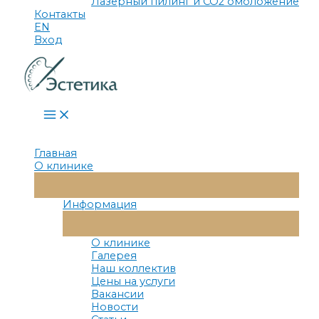
Лазерный пилинг и СО2 омоложение
Контакты
EN
Вход
Main
Menu
Главная
О клинике
Переключатель
Меню
Информация
Переключатель
Меню
О клинике
Галерея
Наш коллектив
Цены на услуги
Вакансии
Новости