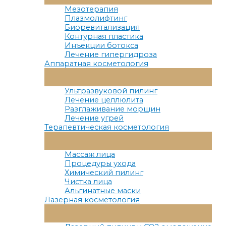
Меню
Мезотерапия
Плазмолифтинг
Биоревитализация
Контурная пластика
Инъекции ботокса
Лечение гипергидроза
Аппаратная косметология
Переключатель
Меню
Ультразвуковой пилинг
Лечение целлюлита
Разглаживание морщин
Лечение угрей
Терапевтическая косметология
Переключатель
Меню
Массаж лица
Процедуры ухода
Химический пилинг
Чистка лица
Альгинатные маски
Лазерная косметология
Переключатель
Меню