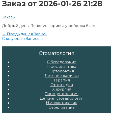
записям
Заказ от 2026-01-26 21:28
Заказы
Добрый день. Лечение кариеса у ребенка 6 лет
Навигация
←
Предыдущая Запись
Следующая Запись
→
по
записям
Стоматология
Обследование
Профилактика
Ортодонтия
Лечение кариеса
Терапия
Ортопедия
Хирургия
Пародонтология
Детская стоматология
Имплантология
Отбеливание