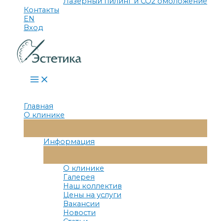
Лазерный пилинг и СО2 омоложение
Контакты
EN
Вход
Main
Menu
Главная
О клинике
Переключатель
Меню
Информация
Переключатель
Меню
О клинике
Галерея
Наш коллектив
Цены на услуги
Вакансии
Новости