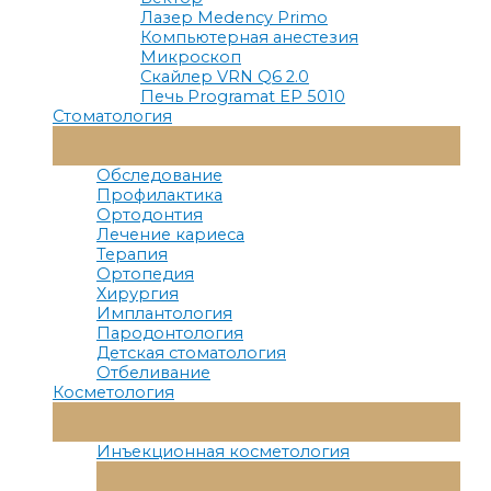
Лазер Medency Primo
Компьютерная анестезия
Микроскоп
Скайлер VRN Q6 2.0
Печь Programat EP 5010
Стоматология
Переключатель
Меню
Обследование
Профилактика
Ортодонтия
Лечение кариеса
Терапия
Ортопедия
Хирургия
Имплантология
Пародонтология
Детская стоматология
Отбеливание
Косметология
Переключатель
Меню
Инъекционная косметология
Переключатель