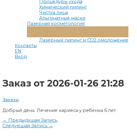
Процедуры ухода
Химический пилинг
Чистка лица
Альгинатные маски
Лазерная косметология
Переключатель
Меню
Лазерный пилинг и СО2 омоложение
Контакты
EN
Вход
Заказ от 2026-01-26 21:28
Заказы
Добрый день. Лечение кариеса у ребенка 6 лет
Навигация
←
Предыдущая Запись
Следующая Запись
→
по