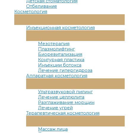
Детская стоматология
Отбеливание
Косметология
Переключатель
Меню
Инъекционная косметология
Переключатель
Меню
Мезотерапия
Плазмолифтинг
Биоревитализация
Контурная пластика
Инъекции ботокса
Лечение гипергидроза
Аппаратная косметология
Переключатель
Меню
Ультразвуковой пилинг
Лечение целлюлита
Разглаживание морщин
Лечение угрей
Терапевтическая косметология
Переключатель
Меню
Массаж лица