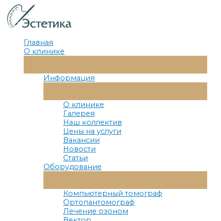
Перейти
к
содержимому
Главная
О клинике
Переключатель
Меню
Информация
Переключатель
Меню
О клинике
Галерея
Наш коллектив
Цены на услуги
Вакансии
Новости
Статьи
Оборудование
Переключатель
Меню
Компьютерный томограф
Ортопантомограф
Лечение озоном
Вектор