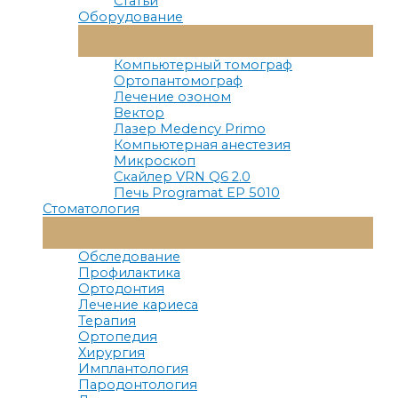
Статьи
Оборудование
Переключатель
Меню
Компьютерный томограф
Ортопантомограф
Лечение озоном
Вектор
Лазер Medency Primo
Компьютерная анестезия
Микроскоп
Скайлер VRN Q6 2.0
Печь Programat EP 5010
Стоматология
Переключатель
Меню
Обследование
Профилактика
Ортодонтия
Лечение кариеса
Терапия
Ортопедия
Хирургия
Имплантология
Пародонтология