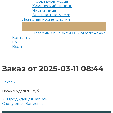
Процедуры ухода
Химический пилинг
Чистка лица
Альгинатные маски
Лазерная косметология
Переключатель
Меню
Лазерный пилинг и СО2 омоложение
Контакты
EN
Вход
Заказ от 2025-03-11 08:44
Заказы
Нужно удалить зуб.
Навигация
←
Предыдущая Запись
Следующая Запись
→
по