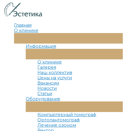
Перейти
к
содержимому
Главная
О клинике
Переключатель
Меню
Информация
Переключатель
Меню
О клинике
Галерея
Наш коллектив
Цены на услуги
Вакансии
Новости
Статьи
Оборудование
Переключатель
Меню
Компьютерный томограф
Ортопантомограф
Лечение озоном
Вектор