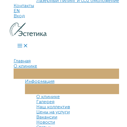
Лазерный пилинг и СО2 омоложение
Контакты
EN
Вход
Main
Menu
Главная
О клинике
Переключатель
Меню
Информация
Переключатель
Меню
О клинике
Галерея
Наш коллектив
Цены на услуги
Вакансии
Новости