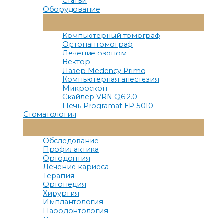
Статьи
Оборудование
Переключатель
Меню
Компьютерный томограф
Ортопантомограф
Лечение озоном
Вектор
Лазер Medency Primo
Компьютерная анестезия
Микроскоп
Скайлер VRN Q6 2.0
Печь Programat EP 5010
Стоматология
Переключатель
Меню
Обследование
Профилактика
Ортодонтия
Лечение кариеса
Терапия
Ортопедия
Хирургия
Имплантология
Пародонтология