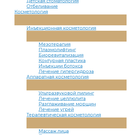
Детская стоматология
Отбеливание
Косметология
Переключатель
Меню
Инъекционная косметология
Переключатель
Меню
Мезотерапия
Плазмолифтинг
Биоревитализация
Контурная пластика
Инъекции ботокса
Лечение гипергидроза
Аппаратная косметология
Переключатель
Меню
Ультразвуковой пилинг
Лечение целлюлита
Разглаживание морщин
Лечение угрей
Терапевтическая косметология
Переключатель
Меню
Массаж лица