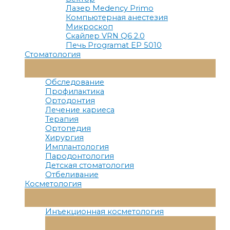
Лазер Medency Primo
Компьютерная анестезия
Микроскоп
Скайлер VRN Q6 2.0
Печь Programat EP 5010
Стоматология
Переключатель
Меню
Обследование
Профилактика
Ортодонтия
Лечение кариеса
Терапия
Ортопедия
Хирургия
Имплантология
Пародонтология
Детская стоматология
Отбеливание
Косметология
Переключатель
Меню
Инъекционная косметология
Переключатель