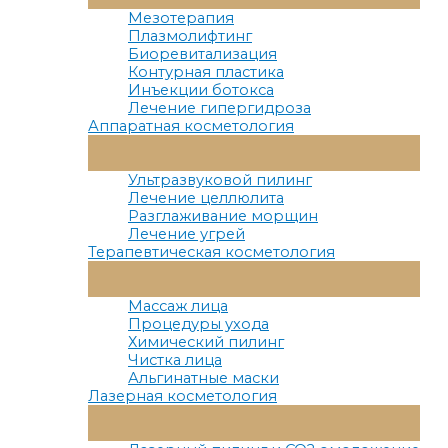
Меню
Мезотерапия
Плазмолифтинг
Биоревитализация
Контурная пластика
Инъекции ботокса
Лечение гипергидроза
Аппаратная косметология
Переключатель
Меню
Ультразвуковой пилинг
Лечение целлюлита
Разглаживание морщин
Лечение угрей
Терапевтическая косметология
Переключатель
Меню
Массаж лица
Процедуры ухода
Химический пилинг
Чистка лица
Альгинатные маски
Лазерная косметология
Переключатель
Меню