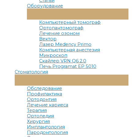
Статьи
Оборудование
Переключатель
Меню
Компьютерный томограф
Ортопантомограф
Лечение озоном
Вектор
Лазер Medency Primo
Компьютерная анестезия
Микроскоп
Скайлер VRN Q6 2.0
Печь Programat EP 5010
Стоматология
Переключатель
Меню
Обследование
Профилактика
Ортодонтия
Лечение кариеса
Терапия
Ортопедия
Хирургия
Имплантология
Пародонтология