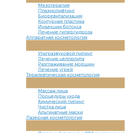
Меню
Мезотерапия
Плазмолифтинг
Биоревитализация
Контурная пластика
Инъекции ботокса
Лечение гипергидроза
Аппаратная косметология
Переключатель
Меню
Ультразвуковой пилинг
Лечение целлюлита
Разглаживание морщин
Лечение угрей
Терапевтическая косметология
Переключатель
Меню
Массаж лица
Процедуры ухода
Химический пилинг
Чистка лица
Альгинатные маски
Лазерная косметология
Переключатель
Меню