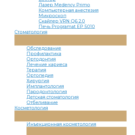
Лазер Medency Primo
Компьютерная анестезия
Микроскоп
Скайлер VRN Q6 2.0
Печь Programat EP 5010
Стоматология
Переключатель
Меню
Обследование
Профилактика
Ортодонтия
Лечение кариеса
Терапия
Ортопедия
Хирургия
Имплантология
Пародонтология
Детская стоматология
Отбеливание
Косметология
Переключатель
Меню
Инъекционная косметология
Переключатель