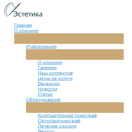
Перейти
к
содержимому
Главная
О клинике
Переключатель
Меню
Информация
Переключатель
Меню
О клинике
Галерея
Наш коллектив
Цены на услуги
Вакансии
Новости
Статьи
Оборудование
Переключатель
Меню
Компьютерный томограф
Ортопантомограф
Лечение озоном
Вектор