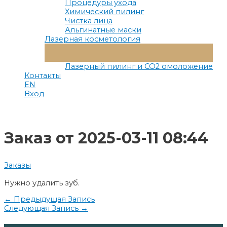
Процедуры ухода
Химический пилинг
Чистка лица
Альгинатные маски
Лазерная косметология
Переключатель
Меню
Лазерный пилинг и СО2 омоложение
Контакты
EN
Вход
Заказ от 2025-03-11 08:44
Заказы
Нужно удалить зуб.
Навигация
←
Предыдущая Запись
Следующая Запись
→
по