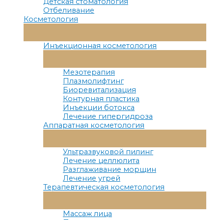
Детская стоматология
Отбеливание
Косметология
Переключатель
Меню
Инъекционная косметология
Переключатель
Меню
Мезотерапия
Плазмолифтинг
Биоревитализация
Контурная пластика
Инъекции ботокса
Лечение гипергидроза
Аппаратная косметология
Переключатель
Меню
Ультразвуковой пилинг
Лечение целлюлита
Разглаживание морщин
Лечение угрей
Терапевтическая косметология
Переключатель
Меню
Массаж лица