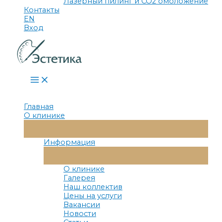
Лазерный пилинг и СО2 омоложение
Контакты
EN
Вход
Main
Menu
Главная
О клинике
Переключатель
Меню
Информация
Переключатель
Меню
О клинике
Галерея
Наш коллектив
Цены на услуги
Вакансии
Новости