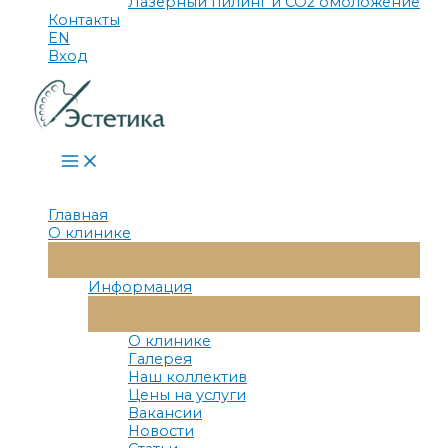
Лазерный пилинг и СО2 омоложение
Контакты
EN
Вход
Main
Menu
Главная
О клинике
Переключатель
Меню
Информация
Переключатель
Меню
О клинике
Галерея
Наш коллектив
Цены на услуги
Вакансии
Новости