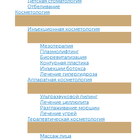
Детская стоматология
Отбеливание
Косметология
Переключатель
Меню
Инъекционная косметология
Переключатель
Меню
Мезотерапия
Плазмолифтинг
Биоревитализация
Контурная пластика
Инъекции ботокса
Лечение гипергидроза
Аппаратная косметология
Переключатель
Меню
Ультразвуковой пилинг
Лечение целлюлита
Разглаживание морщин
Лечение угрей
Терапевтическая косметология
Переключатель
Меню
Массаж лица