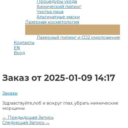
Процедуры ухода
Химический пилинг
Чистка лица
Альгинатные маски
Лазерная косметология
Переключатель
Меню
Лазерный пилинг и СО2 омоложение
Контакты
EN
Вход
Заказ от 2025-01-09 14:17
Заказы
Здравствуйте,лоб и вокруг глаз, убрать мимические
морщины.
Навигация
←
Предыдущая Запись
Следующая Запись
→