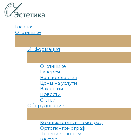
Перейти
к
содержимому
Главная
О клинике
Переключатель
Меню
Информация
Переключатель
Меню
О клинике
Галерея
Наш коллектив
Цены на услуги
Вакансии
Новости
Статьи
Оборудование
Переключатель
Меню
Компьютерный томограф
Ортопантомограф
Лечение озоном
Вектор