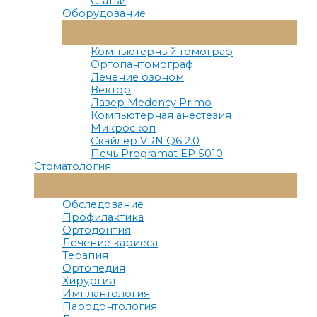
Статьи
Оборудование
Переключатель
Меню
Компьютерный томограф
Ортопантомограф
Лечение озоном
Вектор
Лазер Medency Primo
Компьютерная анестезия
Микроскоп
Скайлер VRN Q6 2.0
Печь Programat EP 5010
Стоматология
Переключатель
Меню
Обследование
Профилактика
Ортодонтия
Лечение кариеса
Терапия
Ортопедия
Хирургия
Имплантология
Пародонтология