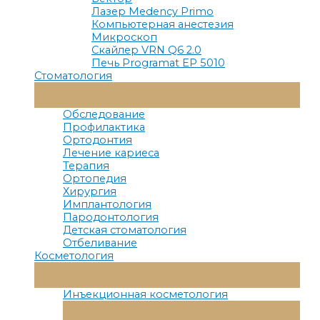
Лазер Medency Primo
Компьютерная анестезия
Микроскоп
Скайлер VRN Q6 2.0
Печь Programat EP 5010
Стоматология
Переключатель
Меню
Обследование
Профилактика
Ортодонтия
Лечение кариеса
Терапия
Ортопедия
Хирургия
Имплантология
Пародонтология
Детская стоматология
Отбеливание
Косметология
Переключатель
Меню
Инъекционная косметология
Переключатель