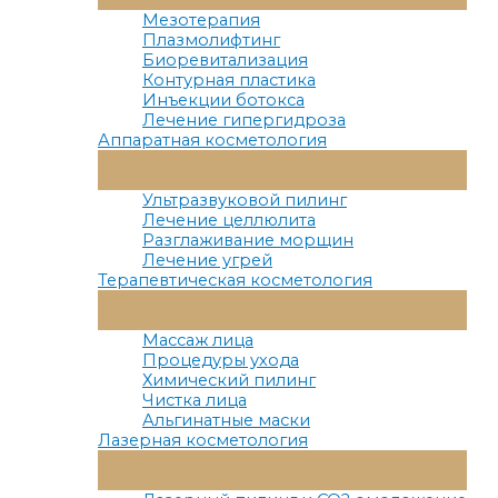
Меню
Мезотерапия
Плазмолифтинг
Биоревитализация
Контурная пластика
Инъекции ботокса
Лечение гипергидроза
Аппаратная косметология
Переключатель
Меню
Ультразвуковой пилинг
Лечение целлюлита
Разглаживание морщин
Лечение угрей
Терапевтическая косметология
Переключатель
Меню
Массаж лица
Процедуры ухода
Химический пилинг
Чистка лица
Альгинатные маски
Лазерная косметология
Переключатель
Меню