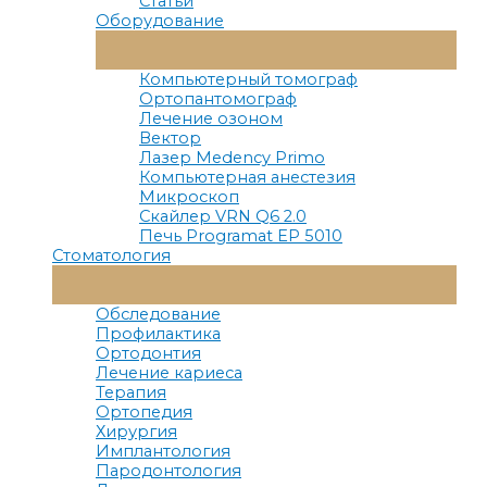
Статьи
Оборудование
Переключатель
Меню
Компьютерный томограф
Ортопантомограф
Лечение озоном
Вектор
Лазер Medency Primo
Компьютерная анестезия
Микроскоп
Скайлер VRN Q6 2.0
Печь Programat EP 5010
Стоматология
Переключатель
Меню
Обследование
Профилактика
Ортодонтия
Лечение кариеса
Терапия
Ортопедия
Хирургия
Имплантология
Пародонтология