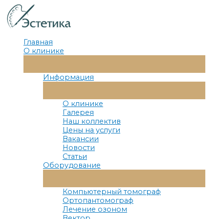
Перейти
к
содержимому
Главная
О клинике
Переключатель
Меню
Информация
Переключатель
Меню
О клинике
Галерея
Наш коллектив
Цены на услуги
Вакансии
Новости
Статьи
Оборудование
Переключатель
Меню
Компьютерный томограф
Ортопантомограф
Лечение озоном
Вектор