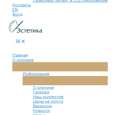
Лазерный пилинг и СО2 омоложение
Контакты
EN
Вход
Main
Menu
Главная
О клинике
Переключатель
Меню
Информация
Переключатель
Меню
О клинике
Галерея
Наш коллектив
Цены на услуги
Вакансии
Новости