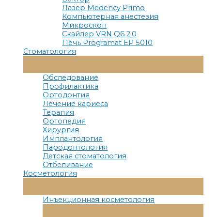
Лазер Medency Primo
Компьютерная анестезия
Микроскоп
Скайлер VRN Q6 2.0
Печь Programat EP 5010
Стоматология
Переключатель
Меню
Обследование
Профилактика
Ортодонтия
Лечение кариеса
Терапия
Ортопедия
Хирургия
Имплантология
Пародонтология
Детская стоматология
Отбеливание
Косметология
Переключатель
Меню
Инъекционная косметология
Переключатель