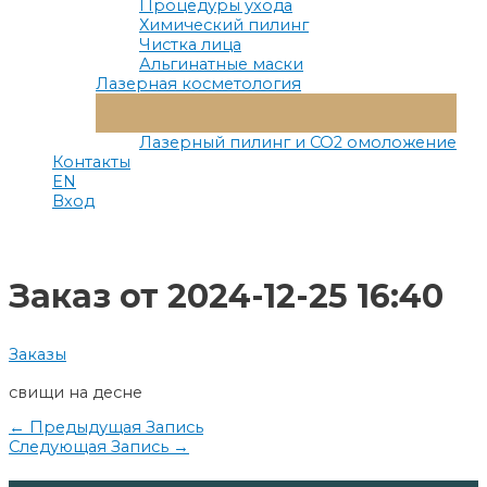
Процедуры ухода
Химический пилинг
Чистка лица
Альгинатные маски
Лазерная косметология
Переключатель
Меню
Лазерный пилинг и СО2 омоложение
Контакты
EN
Вход
Заказ от 2024-12-25 16:40
Заказы
свищи на десне
Навигация
←
Предыдущая Запись
Следующая Запись
→
по