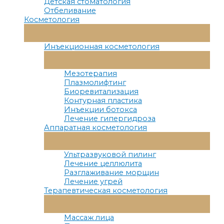
Детская стоматология
Отбеливание
Косметология
Переключатель
Меню
Инъекционная косметология
Переключатель
Меню
Мезотерапия
Плазмолифтинг
Биоревитализация
Контурная пластика
Инъекции ботокса
Лечение гипергидроза
Аппаратная косметология
Переключатель
Меню
Ультразвуковой пилинг
Лечение целлюлита
Разглаживание морщин
Лечение угрей
Терапевтическая косметология
Переключатель
Меню
Массаж лица