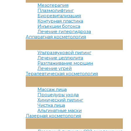
Меню
Мезотерапия
Плазмолифтинг
Биоревитализация
Контурная пластика
Инъекции ботокса
Лечение гипергидроза
Аппаратная косметология
Переключатель
Меню
Ультразвуковой пилинг
Лечение целлюлита
Разглаживание морщин
Лечение угрей
Терапевтическая косметология
Переключатель
Меню
Массаж лица
Процедуры ухода
Химический пилинг
Чистка лица
Альгинатные маски
Лазерная косметология
Переключатель
Меню