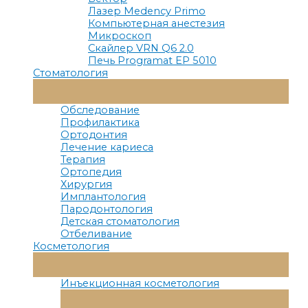
Лазер Medency Primo
Компьютерная анестезия
Микроскоп
Скайлер VRN Q6 2.0
Печь Programat EP 5010
Стоматология
Переключатель
Меню
Обследование
Профилактика
Ортодонтия
Лечение кариеса
Терапия
Ортопедия
Хирургия
Имплантология
Пародонтология
Детская стоматология
Отбеливание
Косметология
Переключатель
Меню
Инъекционная косметология
Переключатель