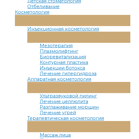
Детская стоматология
Отбеливание
Косметология
Переключатель
Меню
Инъекционная косметология
Переключатель
Меню
Мезотерапия
Плазмолифтинг
Биоревитализация
Контурная пластика
Инъекции ботокса
Лечение гипергидроза
Аппаратная косметология
Переключатель
Меню
Ультразвуковой пилинг
Лечение целлюлита
Разглаживание морщин
Лечение угрей
Терапевтическая косметология
Переключатель
Меню
Массаж лица