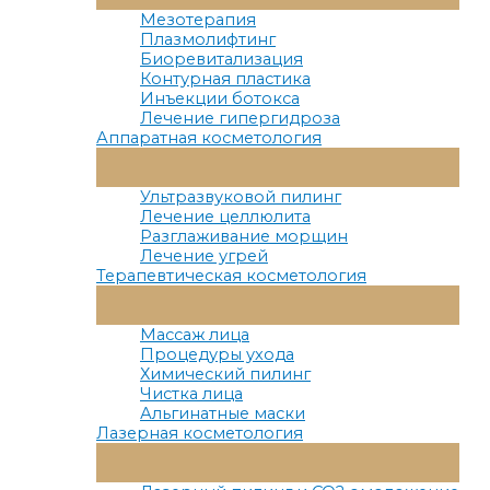
Меню
Мезотерапия
Плазмолифтинг
Биоревитализация
Контурная пластика
Инъекции ботокса
Лечение гипергидроза
Аппаратная косметология
Переключатель
Меню
Ультразвуковой пилинг
Лечение целлюлита
Разглаживание морщин
Лечение угрей
Терапевтическая косметология
Переключатель
Меню
Массаж лица
Процедуры ухода
Химический пилинг
Чистка лица
Альгинатные маски
Лазерная косметология
Переключатель
Меню