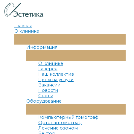
Перейти
к
содержимому
Главная
О клинике
Переключатель
Меню
Информация
Переключатель
Меню
О клинике
Галерея
Наш коллектив
Цены на услуги
Вакансии
Новости
Статьи
Оборудование
Переключатель
Меню
Компьютерный томограф
Ортопантомограф
Лечение озоном
Вектор