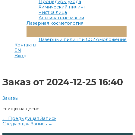
Процедуры ухода
Химический пилинг
Чистка лица
Альгинатные маски
Лазерная косметология
Переключатель
Меню
Лазерный пилинг и СО2 омоложение
Контакты
EN
Вход
Заказ от 2024-12-25 16:40
Заказы
свищи на десне
Навигация
←
Предыдущая Запись
Следующая Запись
→
по