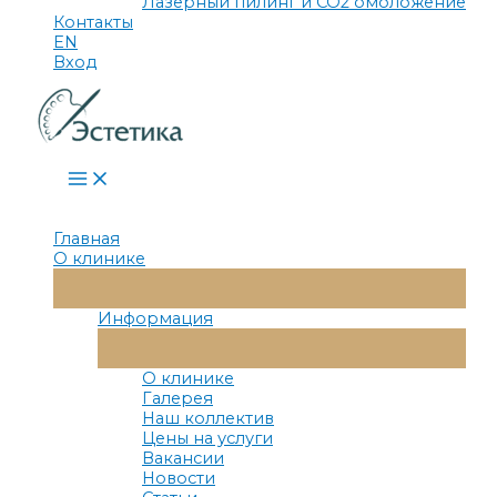
Лазерный пилинг и СО2 омоложение
Контакты
EN
Вход
Main
Menu
Главная
О клинике
Переключатель
Меню
Информация
Переключатель
Меню
О клинике
Галерея
Наш коллектив
Цены на услуги
Вакансии
Новости