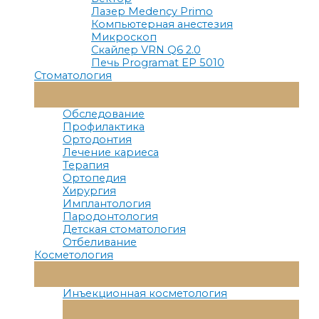
Лазер Medency Primo
Компьютерная анестезия
Микроскоп
Скайлер VRN Q6 2.0
Печь Programat EP 5010
Стоматология
Переключатель
Меню
Обследование
Профилактика
Ортодонтия
Лечение кариеса
Терапия
Ортопедия
Хирургия
Имплантология
Пародонтология
Детская стоматология
Отбеливание
Косметология
Переключатель
Меню
Инъекционная косметология
Переключатель