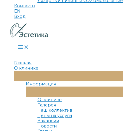
Лазерный пилинг и СО2 омоложение
Контакты
EN
Вход
Main
Menu
Главная
О клинике
Переключатель
Меню
Информация
Переключатель
Меню
О клинике
Галерея
Наш коллектив
Цены на услуги
Вакансии
Новости