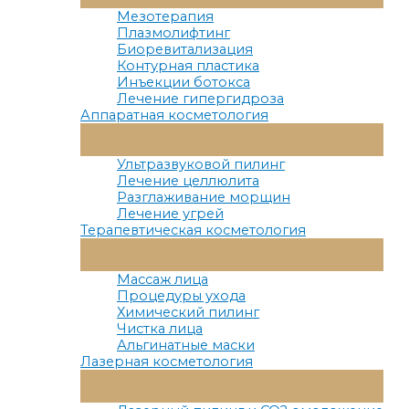
Меню
Мезотерапия
Плазмолифтинг
Биоревитализация
Контурная пластика
Инъекции ботокса
Лечение гипергидроза
Аппаратная косметология
Переключатель
Меню
Ультразвуковой пилинг
Лечение целлюлита
Разглаживание морщин
Лечение угрей
Терапевтическая косметология
Переключатель
Меню
Массаж лица
Процедуры ухода
Химический пилинг
Чистка лица
Альгинатные маски
Лазерная косметология
Переключатель
Меню