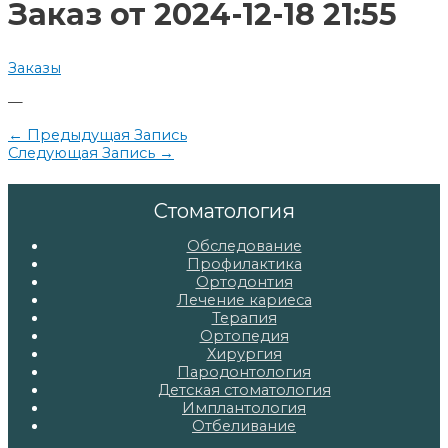
записям
Заказ от 2024-12-18 21:55
Заказы
—
Навигация
←
Предыдущая Запись
Следующая Запись
→
по
записям
Стоматология
Обследование
Профилактика
Ортодонтия
Лечение кариеса
Терапия
Ортопедия
Хирургия
Пародонтология
Детская стоматология
Имплантология
Отбеливание