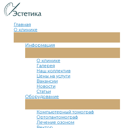
Перейти
к
содержимому
Главная
О клинике
Переключатель
Меню
Информация
Переключатель
Меню
О клинике
Галерея
Наш коллектив
Цены на услуги
Вакансии
Новости
Статьи
Оборудование
Переключатель
Меню
Компьютерный томограф
Ортопантомограф
Лечение озоном
Вектор