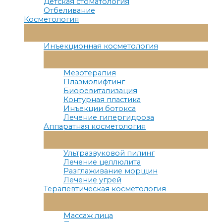
Детская стоматология
Отбеливание
Косметология
Переключатель
Меню
Инъекционная косметология
Переключатель
Меню
Мезотерапия
Плазмолифтинг
Биоревитализация
Контурная пластика
Инъекции ботокса
Лечение гипергидроза
Аппаратная косметология
Переключатель
Меню
Ультразвуковой пилинг
Лечение целлюлита
Разглаживание морщин
Лечение угрей
Терапевтическая косметология
Переключатель
Меню
Массаж лица