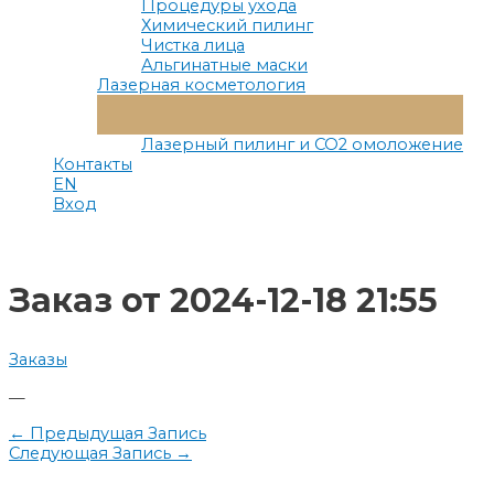
Процедуры ухода
Химический пилинг
Чистка лица
Альгинатные маски
Лазерная косметология
Переключатель
Меню
Лазерный пилинг и СО2 омоложение
Контакты
EN
Вход
Заказ от 2024-12-18 21:55
Заказы
—
Навигация
←
Предыдущая Запись
Следующая Запись
→
по