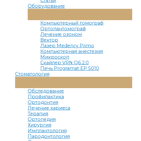
Статьи
Оборудование
Переключатель
Меню
Компьютерный томограф
Ортопантомограф
Лечение озоном
Вектор
Лазер Medency Primo
Компьютерная анестезия
Микроскоп
Скайлер VRN Q6 2.0
Печь Programat EP 5010
Стоматология
Переключатель
Меню
Обследование
Профилактика
Ортодонтия
Лечение кариеса
Терапия
Ортопедия
Хирургия
Имплантология
Пародонтология