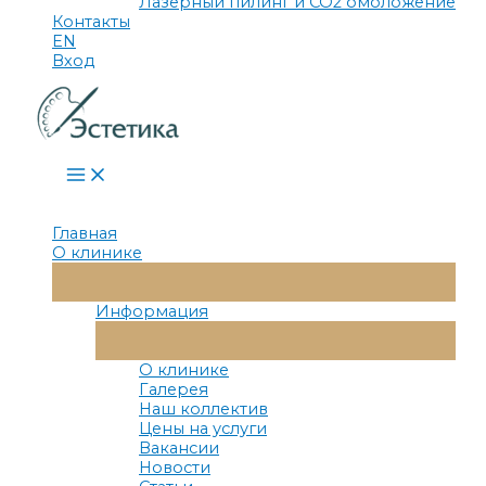
Лазерный пилинг и СО2 омоложение
Контакты
EN
Вход
Main
Menu
Главная
О клинике
Переключатель
Меню
Информация
Переключатель
Меню
О клинике
Галерея
Наш коллектив
Цены на услуги
Вакансии
Новости