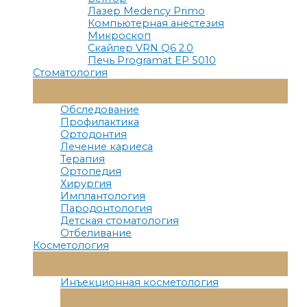
Лазер Medency Primo
Компьютерная анестезия
Микроскоп
Скайлер VRN Q6 2.0
Печь Programat EP 5010
Стоматология
Переключатель
Меню
Обследование
Профилактика
Ортодонтия
Лечение кариеса
Терапия
Ортопедия
Хирургия
Имплантология
Пародонтология
Детская стоматология
Отбеливание
Косметология
Переключатель
Меню
Инъекционная косметология
Переключатель