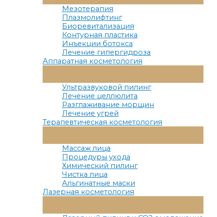
Меню
Мезотерапия
Плазмолифтинг
Биоревитализация
Контурная пластика
Инъекции ботокса
Лечение гипергидроза
Аппаратная косметология
Переключатель
Меню
Ультразвуковой пилинг
Лечение целлюлита
Разглаживание морщин
Лечение угрей
Терапевтическая косметология
Переключатель
Меню
Массаж лица
Процедуры ухода
Химический пилинг
Чистка лица
Альгинатные маски
Лазерная косметология
Переключатель
Меню