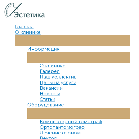
Перейти
к
содержимому
Главная
О клинике
Переключатель
Меню
Информация
Переключатель
Меню
О клинике
Галерея
Наш коллектив
Цены на услуги
Вакансии
Новости
Статьи
Оборудование
Переключатель
Меню
Компьютерный томограф
Ортопантомограф
Лечение озоном
Вектор