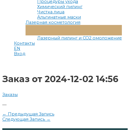
Процедуры ухода
Химический пилинг
Чистка лица
Альгинатные маски
Лазерная косметология
Переключатель
Меню
Лазерный пилинг и СО2 омоложение
Контакты
EN
Вход
Заказ от 2024-12-02 14:56
Заказы
—
Навигация
←
Предыдущая Запись
Следующая Запись
→
по