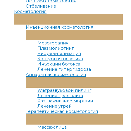
Детская стоматология
Отбеливание
Косметология
Переключатель
Меню
Инъекционная косметология
Переключатель
Меню
Мезотерапия
Плазмолифтинг
Биоревитализация
Контурная пластика
Инъекции ботокса
Лечение гипергидроза
Аппаратная косметология
Переключатель
Меню
Ультразвуковой пилинг
Лечение целлюлита
Разглаживание морщин
Лечение угрей
Терапевтическая косметология
Переключатель
Меню
Массаж лица