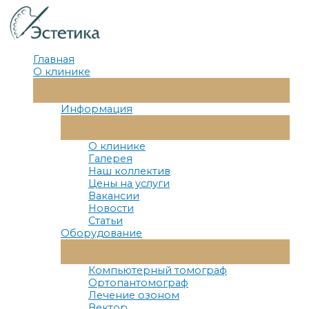
Перейти
к
содержимому
Главная
О клинике
Переключатель
Меню
Информация
Переключатель
Меню
О клинике
Галерея
Наш коллектив
Цены на услуги
Вакансии
Новости
Статьи
Оборудование
Переключатель
Меню
Компьютерный томограф
Ортопантомограф
Лечение озоном
Вектор