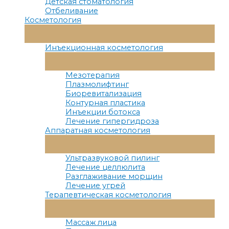
Детская стоматология
Отбеливание
Косметология
Переключатель
Меню
Инъекционная косметология
Переключатель
Меню
Мезотерапия
Плазмолифтинг
Биоревитализация
Контурная пластика
Инъекции ботокса
Лечение гипергидроза
Аппаратная косметология
Переключатель
Меню
Ультразвуковой пилинг
Лечение целлюлита
Разглаживание морщин
Лечение угрей
Терапевтическая косметология
Переключатель
Меню
Массаж лица