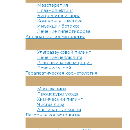
Меню
Мезотерапия
Плазмолифтинг
Биоревитализация
Контурная пластика
Инъекции ботокса
Лечение гипергидроза
Аппаратная косметология
Переключатель
Меню
Ультразвуковой пилинг
Лечение целлюлита
Разглаживание морщин
Лечение угрей
Терапевтическая косметология
Переключатель
Меню
Массаж лица
Процедуры ухода
Химический пилинг
Чистка лица
Альгинатные маски
Лазерная косметология
Переключатель
Меню