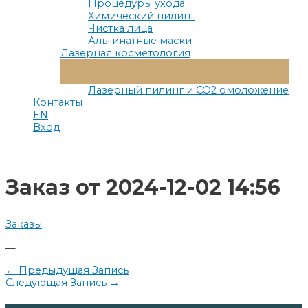
Процедуры ухода
Химический пилинг
Чистка лица
Альгинатные маски
Лазерная косметология
Переключатель
Меню
Лазерный пилинг и СО2 омоложение
Контакты
EN
Вход
Заказ от 2024-12-02 14:56
Заказы
—
Навигация
←
Предыдущая Запись
Следующая Запись
→
по