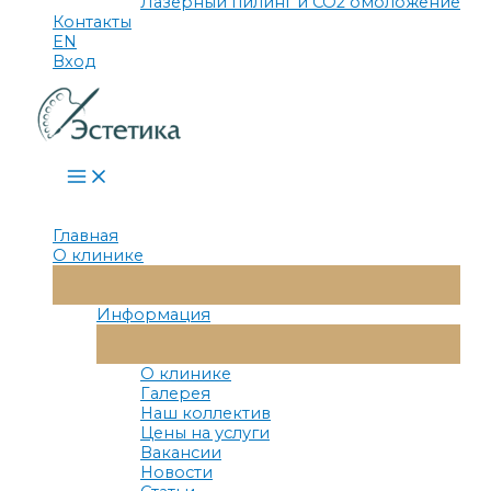
Лазерный пилинг и СО2 омоложение
Контакты
EN
Вход
Main
Menu
Главная
О клинике
Переключатель
Меню
Информация
Переключатель
Меню
О клинике
Галерея
Наш коллектив
Цены на услуги
Вакансии
Новости