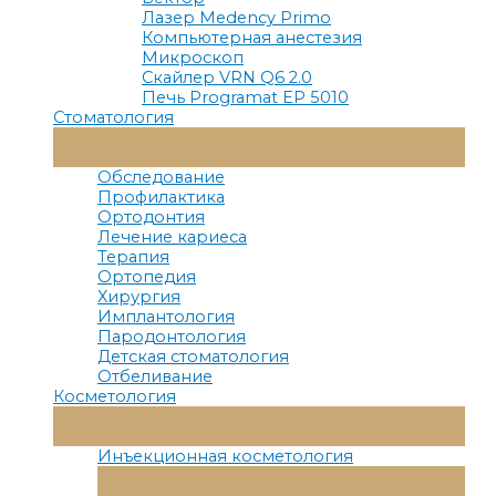
Лазер Medency Primo
Компьютерная анестезия
Микроскоп
Скайлер VRN Q6 2.0
Печь Programat EP 5010
Стоматология
Переключатель
Меню
Обследование
Профилактика
Ортодонтия
Лечение кариеса
Терапия
Ортопедия
Хирургия
Имплантология
Пародонтология
Детская стоматология
Отбеливание
Косметология
Переключатель
Меню
Инъекционная косметология
Переключатель