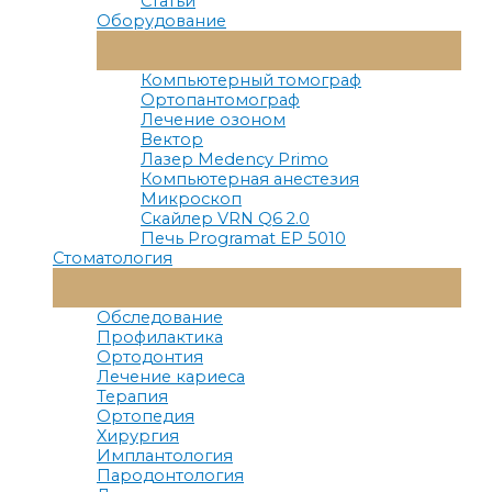
Статьи
Оборудование
Переключатель
Меню
Компьютерный томограф
Ортопантомограф
Лечение озоном
Вектор
Лазер Medency Primo
Компьютерная анестезия
Микроскоп
Скайлер VRN Q6 2.0
Печь Programat EP 5010
Стоматология
Переключатель
Меню
Обследование
Профилактика
Ортодонтия
Лечение кариеса
Терапия
Ортопедия
Хирургия
Имплантология
Пародонтология