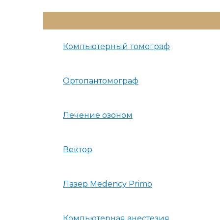
Переключатель
Меню
Компьютерный томограф
Ортопантомограф
Лечение озоном
Вектор
Лазер Medency Primo
Компьютерная анестезия