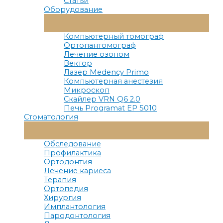
Статьи
Оборудование
Переключатель
Меню
Компьютерный томограф
Ортопантомограф
Лечение озоном
Вектор
Лазер Medency Primo
Компьютерная анестезия
Микроскоп
Скайлер VRN Q6 2.0
Печь Programat EP 5010
Стоматология
Переключатель
Меню
Обследование
Профилактика
Ортодонтия
Лечение кариеса
Терапия
Ортопедия
Хирургия
Имплантология
Пародонтология