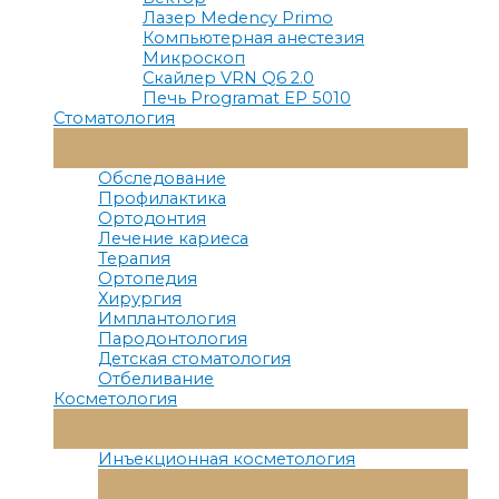
Лазер Medency Primo
Компьютерная анестезия
Микроскоп
Скайлер VRN Q6 2.0
Печь Programat EP 5010
Стоматология
Переключатель
Меню
Обследование
Профилактика
Ортодонтия
Лечение кариеса
Терапия
Ортопедия
Хирургия
Имплантология
Пародонтология
Детская стоматология
Отбеливание
Косметология
Переключатель
Меню
Инъекционная косметология
Переключатель