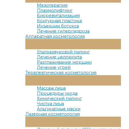
Меню
Мезотерапия
Плазмолифтинг
Биоревитализация
Контурная пластика
Инъекции ботокса
Лечение гипергидроза
Аппаратная косметология
Переключатель
Меню
Ультразвуковой пилинг
Лечение целлюлита
Разглаживание морщин
Лечение угрей
Терапевтическая косметология
Переключатель
Меню
Массаж лица
Процедуры ухода
Химический пилинг
Чистка лица
Альгинатные маски
Лазерная косметология
Переключатель
Меню