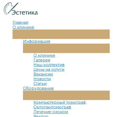
Перейти
к
содержимому
Главная
О клинике
Переключатель
Меню
Информация
Переключатель
Меню
О клинике
Галерея
Наш коллектив
Цены на услуги
Вакансии
Новости
Статьи
Оборудование
Переключатель
Меню
Компьютерный томограф
Ортопантомограф
Лечение озоном
Вектор