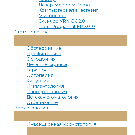
Лазер Medency Primo
Компьютерная анестезия
Микроскоп
Скайлер VRN Q6 2.0
Печь Programat EP 5010
Стоматология
Переключатель
Меню
Обследование
Профилактика
Ортодонтия
Лечение кариеса
Терапия
Ортопедия
Хирургия
Имплантология
Пародонтология
Детская стоматология
Отбеливание
Косметология
Переключатель
Меню
Инъекционная косметология
Переключатель