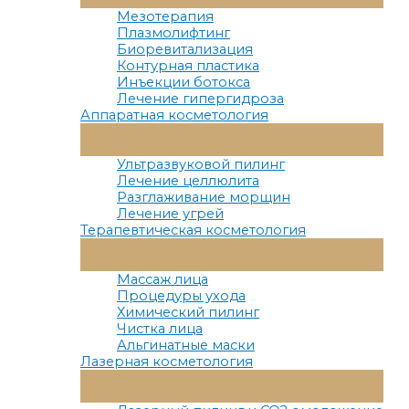
Меню
Мезотерапия
Плазмолифтинг
Биоревитализация
Контурная пластика
Инъекции ботокса
Лечение гипергидроза
Аппаратная косметология
Переключатель
Меню
Ультразвуковой пилинг
Лечение целлюлита
Разглаживание морщин
Лечение угрей
Терапевтическая косметология
Переключатель
Меню
Массаж лица
Процедуры ухода
Химический пилинг
Чистка лица
Альгинатные маски
Лазерная косметология
Переключатель
Меню