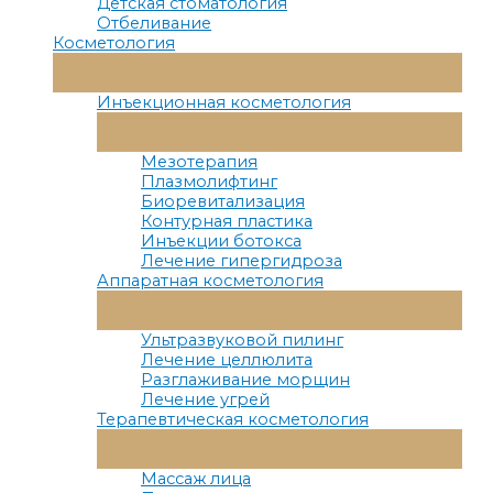
Детская стоматология
Отбеливание
Косметология
Переключатель
Меню
Инъекционная косметология
Переключатель
Меню
Мезотерапия
Плазмолифтинг
Биоревитализация
Контурная пластика
Инъекции ботокса
Лечение гипергидроза
Аппаратная косметология
Переключатель
Меню
Ультразвуковой пилинг
Лечение целлюлита
Разглаживание морщин
Лечение угрей
Терапевтическая косметология
Переключатель
Меню
Массаж лица