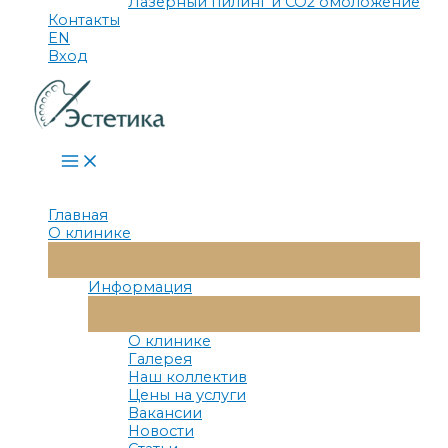
Лазерный пилинг и СО2 омоложение
Контакты
EN
Вход
Main
Menu
Главная
О клинике
Переключатель
Меню
Информация
Переключатель
Меню
О клинике
Галерея
Наш коллектив
Цены на услуги
Вакансии
Новости