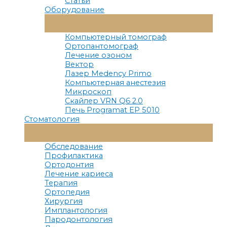
Статьи
Оборудование
Переключатель
Меню
Компьютерный томограф
Ортопантомограф
Лечение озоном
Вектор
Лазер Medency Primo
Компьютерная анестезия
Микроскоп
Скайлер VRN Q6 2.0
Печь Programat EP 5010
Стоматология
Переключатель
Меню
Обследование
Профилактика
Ортодонтия
Лечение кариеса
Терапия
Ортопедия
Хирургия
Имплантология
Пародонтология