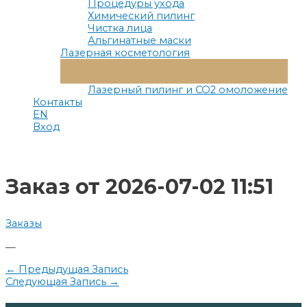
Процедуры ухода
Химический пилинг
Чистка лица
Альгинатные маски
Лазерная косметология
Переключатель
Меню
Лазерный пилинг и СО2 омоложение
Контакты
EN
Вход
Заказ от 2026-07-02 11:51
Заказы
—
Навигация
←
Предыдущая Запись
Следующая Запись
→
по