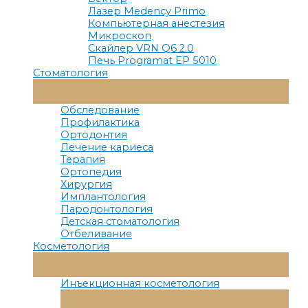
Лазер Medency Primo
Компьютерная анестезия
Микроскоп
Скайлер VRN Q6 2.0
Печь Programat EP 5010
Стоматология
Переключатель
Меню
Обследование
Профилактика
Ортодонтия
Лечение кариеса
Терапия
Ортопедия
Хирургия
Имплантология
Пародонтология
Детская стоматология
Отбеливание
Косметология
Переключатель
Меню
Инъекционная косметология
Переключатель