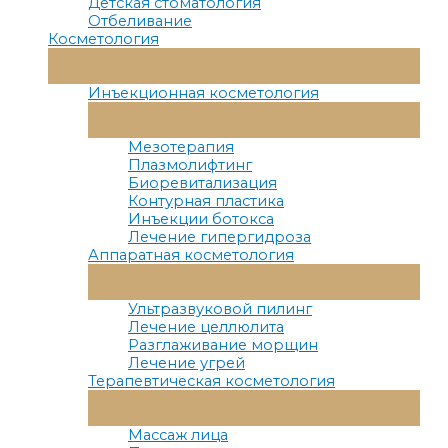
Детская стоматология
Отбеливание
Косметология
Переключатель
Меню
Инъекционная косметология
Переключатель
Меню
Мезотерапия
Плазмолифтинг
Биоревитализация
Контурная пластика
Инъекции ботокса
Лечение гипергидроза
Аппаратная косметология
Переключатель
Меню
Ультразвуковой пилинг
Лечение целлюлита
Разглаживание морщин
Лечение угрей
Терапевтическая косметология
Переключатель
Меню
Массаж лица