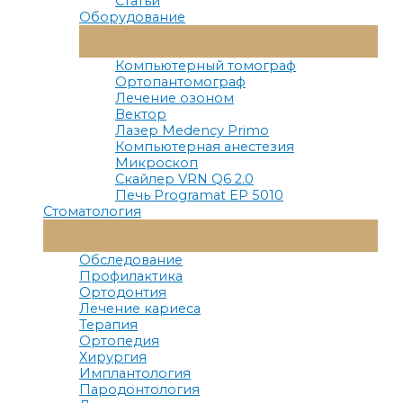
Статьи
Оборудование
Переключатель
Меню
Компьютерный томограф
Ортопантомограф
Лечение озоном
Вектор
Лазер Medency Primo
Компьютерная анестезия
Микроскоп
Скайлер VRN Q6 2.0
Печь Programat EP 5010
Стоматология
Переключатель
Меню
Обследование
Профилактика
Ортодонтия
Лечение кариеса
Терапия
Ортопедия
Хирургия
Имплантология
Пародонтология