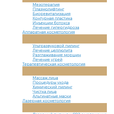
Меню
Мезотерапия
Плазмолифтинг
Биоревитализация
Контурная пластика
Инъекции ботокса
Лечение гипергидроза
Аппаратная косметология
Переключатель
Меню
Ультразвуковой пилинг
Лечение целлюлита
Разглаживание морщин
Лечение угрей
Терапевтическая косметология
Переключатель
Меню
Массаж лица
Процедуры ухода
Химический пилинг
Чистка лица
Альгинатные маски
Лазерная косметология
Переключатель
Меню