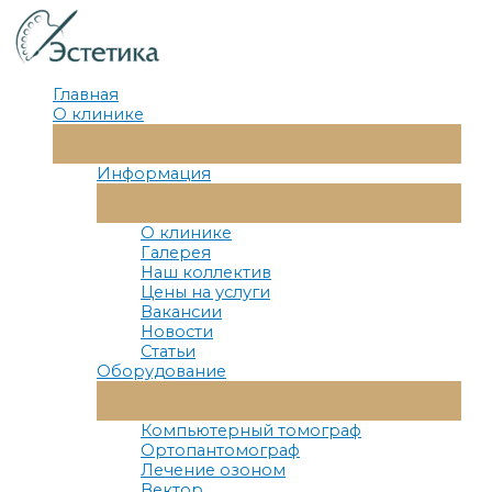
Перейти
к
содержимому
Главная
О клинике
Переключатель
Меню
Информация
Переключатель
Меню
О клинике
Галерея
Наш коллектив
Цены на услуги
Вакансии
Новости
Статьи
Оборудование
Переключатель
Меню
Компьютерный томограф
Ортопантомограф
Лечение озоном
Вектор