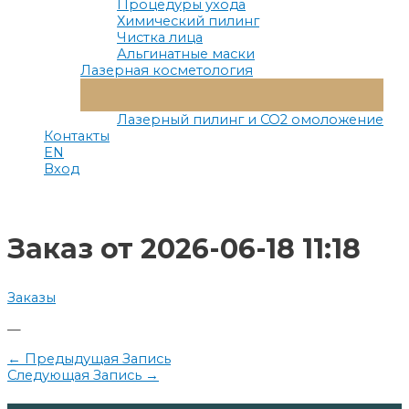
Процедуры ухода
Химический пилинг
Чистка лица
Альгинатные маски
Лазерная косметология
Переключатель
Меню
Лазерный пилинг и СО2 омоложение
Контакты
EN
Вход
Заказ от 2026-06-18 11:18
Заказы
—
Навигация
←
Предыдущая Запись
Следующая Запись
→
по