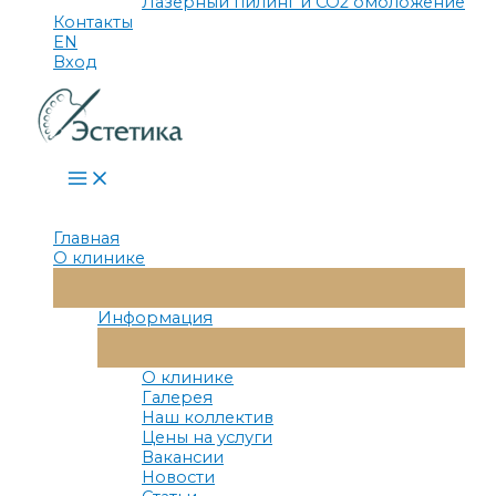
Лазерный пилинг и СО2 омоложение
Контакты
EN
Вход
Main
Menu
Главная
О клинике
Переключатель
Меню
Информация
Переключатель
Меню
О клинике
Галерея
Наш коллектив
Цены на услуги
Вакансии
Новости