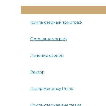
Переключатель
Меню
Компьютерный томограф
Ортопантомограф
Лечение озоном
Вектор
Лазер Medency Primo
Компьютерная анестезия