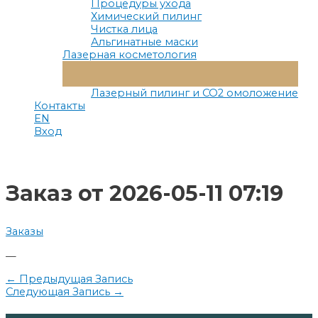
Процедуры ухода
Химический пилинг
Чистка лица
Альгинатные маски
Лазерная косметология
Переключатель
Меню
Лазерный пилинг и СО2 омоложение
Контакты
EN
Вход
Заказ от 2026-05-11 07:19
Заказы
—
Навигация
←
Предыдущая Запись
Следующая Запись
→
по