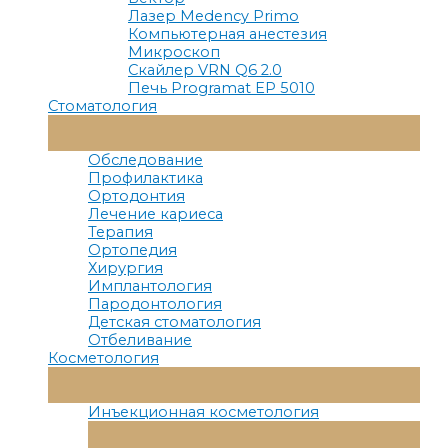
Лазер Medency Primo
Компьютерная анестезия
Микроскоп
Скайлер VRN Q6 2.0
Печь Programat EP 5010
Стоматология
Переключатель
Меню
Обследование
Профилактика
Ортодонтия
Лечение кариеса
Терапия
Ортопедия
Хирургия
Имплантология
Пародонтология
Детская стоматология
Отбеливание
Косметология
Переключатель
Меню
Инъекционная косметология
Переключатель