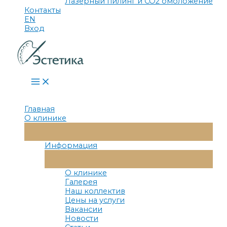
Лазерный пилинг и СО2 омоложение
Контакты
EN
Вход
Main
Menu
Главная
О клинике
Переключатель
Меню
Информация
Переключатель
Меню
О клинике
Галерея
Наш коллектив
Цены на услуги
Вакансии
Новости