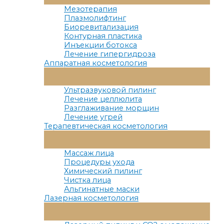
Меню
Мезотерапия
Плазмолифтинг
Биоревитализация
Контурная пластика
Инъекции ботокса
Лечение гипергидроза
Аппаратная косметология
Переключатель
Меню
Ультразвуковой пилинг
Лечение целлюлита
Разглаживание морщин
Лечение угрей
Терапевтическая косметология
Переключатель
Меню
Массаж лица
Процедуры ухода
Химический пилинг
Чистка лица
Альгинатные маски
Лазерная косметология
Переключатель
Меню