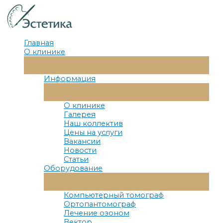
Перейти
к
содержимому
Главная
О клинике
Переключатель
Меню
Информация
Переключатель
Меню
О клинике
Галерея
Наш коллектив
Цены на услуги
Вакансии
Новости
Статьи
Оборудование
Переключатель
Меню
Компьютерный томограф
Ортопантомограф
Лечение озоном
Вектор