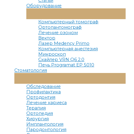
Статьи
Оборудование
Переключатель
Меню
Компьютерный томограф
Ортопантомограф
Лечение озоном
Вектор
Лазер Medency Primo
Компьютерная анестезия
Микроскоп
Скайлер VRN Q6 2.0
Печь Programat EP 5010
Стоматология
Переключатель
Меню
Обследование
Профилактика
Ортодонтия
Лечение кариеса
Терапия
Ортопедия
Хирургия
Имплантология
Пародонтология