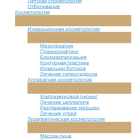
Детская стоматология
Отбеливание
Косметология
Переключатель
Меню
Инъекционная косметология
Переключатель
Меню
Мезотерапия
Плазмолифтинг
Биоревитализация
Контурная пластика
Инъекции ботокса
Лечение гипергидроза
Аппаратная косметология
Переключатель
Меню
Ультразвуковой пилинг
Лечение целлюлита
Разглаживание морщин
Лечение угрей
Терапевтическая косметология
Переключатель
Меню
Массаж лица