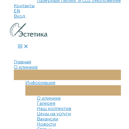
Лазерный пилинг и СО2 омоложение
Контакты
EN
Вход
Main
Menu
Главная
О клинике
Переключатель
Меню
Информация
Переключатель
Меню
О клинике
Галерея
Наш коллектив
Цены на услуги
Вакансии
Новости