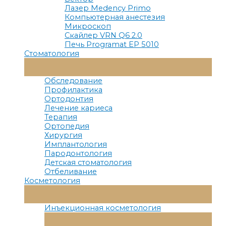
Лазер Medency Primo
Компьютерная анестезия
Микроскоп
Скайлер VRN Q6 2.0
Печь Programat EP 5010
Стоматология
Переключатель
Меню
Обследование
Профилактика
Ортодонтия
Лечение кариеса
Терапия
Ортопедия
Хирургия
Имплантология
Пародонтология
Детская стоматология
Отбеливание
Косметология
Переключатель
Меню
Инъекционная косметология
Переключатель