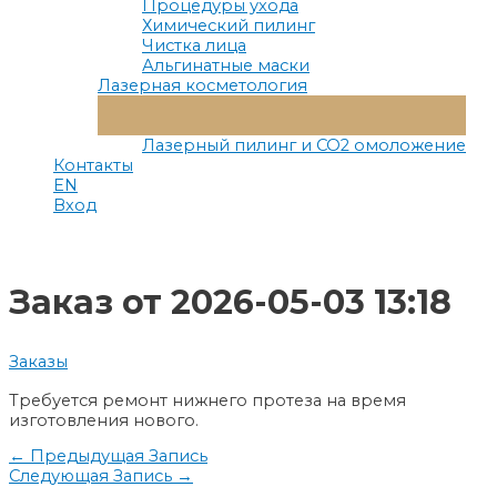
Процедуры ухода
Химический пилинг
Чистка лица
Альгинатные маски
Лазерная косметология
Переключатель
Меню
Лазерный пилинг и СО2 омоложение
Контакты
EN
Вход
Заказ от 2026-05-03 13:18
Заказы
Требуется ремонт нижнего протеза на время
изготовления нового.
Навигация
←
Предыдущая Запись
Следующая Запись
→