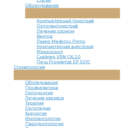
Статьи
Оборудование
Переключатель
Меню
Компьютерный томограф
Ортопантомограф
Лечение озоном
Вектор
Лазер Medency Primo
Компьютерная анестезия
Микроскоп
Скайлер VRN Q6 2.0
Печь Programat EP 5010
Стоматология
Переключатель
Меню
Обследование
Профилактика
Ортодонтия
Лечение кариеса
Терапия
Ортопедия
Хирургия
Имплантология
Пародонтология