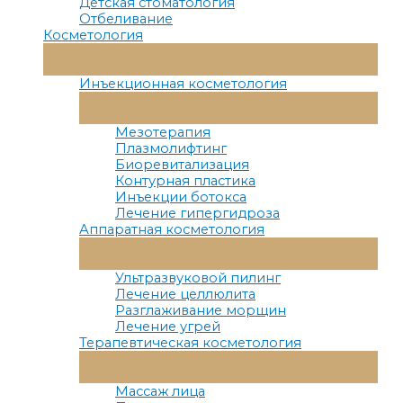
Детская стоматология
Отбеливание
Косметология
Переключатель
Меню
Инъекционная косметология
Переключатель
Меню
Мезотерапия
Плазмолифтинг
Биоревитализация
Контурная пластика
Инъекции ботокса
Лечение гипергидроза
Аппаратная косметология
Переключатель
Меню
Ультразвуковой пилинг
Лечение целлюлита
Разглаживание морщин
Лечение угрей
Терапевтическая косметология
Переключатель
Меню
Массаж лица