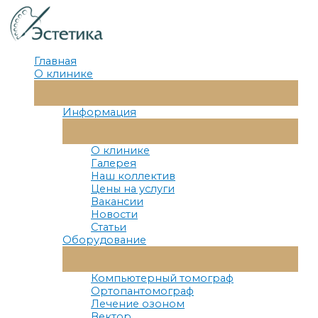
Перейти
к
содержимому
Главная
О клинике
Переключатель
Меню
Информация
Переключатель
Меню
О клинике
Галерея
Наш коллектив
Цены на услуги
Вакансии
Новости
Статьи
Оборудование
Переключатель
Меню
Компьютерный томограф
Ортопантомограф
Лечение озоном
Вектор