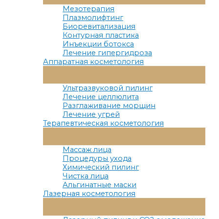
Меню
Мезотерапия
Плазмолифтинг
Биоревитализация
Контурная пластика
Инъекции ботокса
Лечение гипергидроза
Аппаратная косметология
Переключатель
Меню
Ультразвуковой пилинг
Лечение целлюлита
Разглаживание морщин
Лечение угрей
Терапевтическая косметология
Переключатель
Меню
Массаж лица
Процедуры ухода
Химический пилинг
Чистка лица
Альгинатные маски
Лазерная косметология
Переключатель
Меню