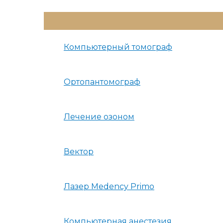
Переключатель
Меню
Компьютерный томограф
Ортопантомограф
Лечение озоном
Вектор
Лазер Medency Primo
Компьютерная анестезия