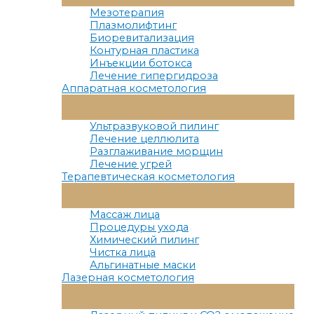
Меню
Мезотерапия
Плазмолифтинг
Биоревитализация
Контурная пластика
Инъекции ботокса
Лечение гипергидроза
Аппаратная косметология
Переключатель
Меню
Ультразвуковой пилинг
Лечение целлюлита
Разглаживание морщин
Лечение угрей
Терапевтическая косметология
Переключатель
Меню
Массаж лица
Процедуры ухода
Химический пилинг
Чистка лица
Альгинатные маски
Лазерная косметология
Переключатель
Меню