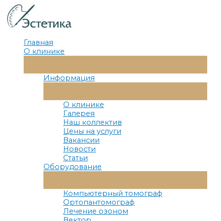
Перейти
к
содержимому
Главная
О клинике
Переключатель
Меню
Информация
Переключатель
Меню
О клинике
Галерея
Наш коллектив
Цены на услуги
Вакансии
Новости
Статьи
Оборудование
Переключатель
Меню
Компьютерный томограф
Ортопантомограф
Лечение озоном
Вектор