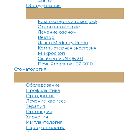
Статьи
Оборудование
Переключатель
Меню
Компьютерный томограф
Ортопантомограф
Лечение озоном
Вектор
Лазер Medency Primo
Компьютерная анестезия
Микроскоп
Скайлер VRN Q6 2.0
Печь Programat EP 5010
Стоматология
Переключатель
Меню
Обследование
Профилактика
Ортодонтия
Лечение кариеса
Терапия
Ортопедия
Хирургия
Имплантология
Пародонтология