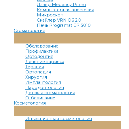
Лазер Medency Primo
Компьютерная анестезия
Микроскоп
Скайлер VRN Q6 2.0
Печь Programat EP 5010
Стоматология
Переключатель
Меню
Обследование
Профилактика
Ортодонтия
Лечение кариеса
Терапия
Ортопедия
Хирургия
Имплантология
Пародонтология
Детская стоматология
Отбеливание
Косметология
Переключатель
Меню
Инъекционная косметология
Переключатель