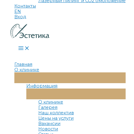
Лазерный пилинг и СО2 омоложение
Контакты
EN
Вход
Main
Menu
Главная
О клинике
Переключатель
Меню
Информация
Переключатель
Меню
О клинике
Галерея
Наш коллектив
Цены на услуги
Вакансии
Новости