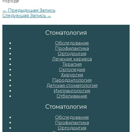
городе
Навигация
←
Предыдущая Запись
Следующая Запись
→
по
записям
Стоматология
Обследование
Профилактика
Ортодонтия
Лечение кариеса
Терапия
Ортопедия
Хирургия
Пародонтология
Детская стоматология
Имплантология
Отбеливание
Стоматология
Обследование
Профилактика
Ортодонтия