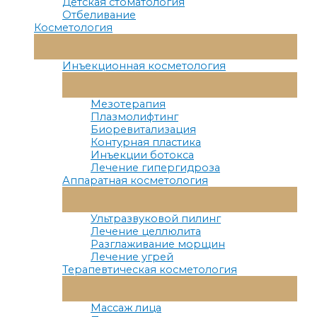
Детская стоматология
Отбеливание
Косметология
Переключатель
Меню
Инъекционная косметология
Переключатель
Меню
Мезотерапия
Плазмолифтинг
Биоревитализация
Контурная пластика
Инъекции ботокса
Лечение гипергидроза
Аппаратная косметология
Переключатель
Меню
Ультразвуковой пилинг
Лечение целлюлита
Разглаживание морщин
Лечение угрей
Терапевтическая косметология
Переключатель
Меню
Массаж лица