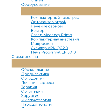
Статьи
Оборудование
Переключатель
Меню
Компьютерный томограф
Ортопантомограф
Лечение озоном
Вектор
Лазер Medency Primo
Компьютерная анестезия
Микроскоп
Скайлер VRN Q6 2.0
Печь Programat EP 5010
Стоматология
Переключатель
Меню
Обследование
Профилактика
Ортодонтия
Лечение кариеса
Терапия
Ортопедия
Хирургия
Имплантология
Пародонтология