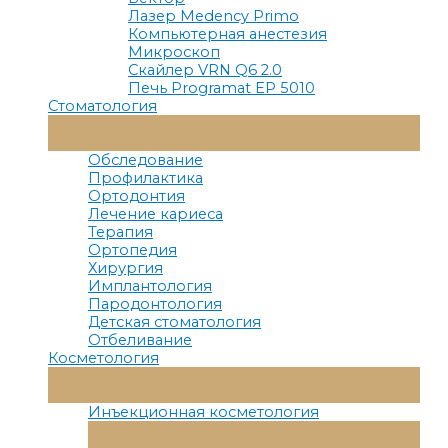
Лазер Medency Primo
Компьютерная анестезия
Микроскоп
Скайлер VRN Q6 2.0
Печь Programat EP 5010
Стоматология
Переключатель
Меню
Обследование
Профилактика
Ортодонтия
Лечение кариеса
Терапия
Ортопедия
Хирургия
Имплантология
Пародонтология
Детская стоматология
Отбеливание
Косметология
Переключатель
Меню
Инъекционная косметология
Переключатель