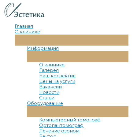
Перейти
к
содержимому
Главная
О клинике
Переключатель
Меню
Информация
Переключатель
Меню
О клинике
Галерея
Наш коллектив
Цены на услуги
Вакансии
Новости
Статьи
Оборудование
Переключатель
Меню
Компьютерный томограф
Ортопантомограф
Лечение озоном
Вектор