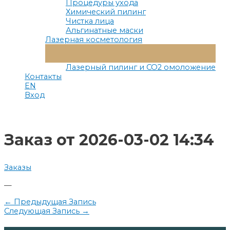
Процедуры ухода
Химический пилинг
Чистка лица
Альгинатные маски
Лазерная косметология
Переключатель
Меню
Лазерный пилинг и СО2 омоложение
Контакты
EN
Вход
Заказ от 2026-03-02 14:34
Заказы
—
Навигация
←
Предыдущая Запись
Следующая Запись
→
по