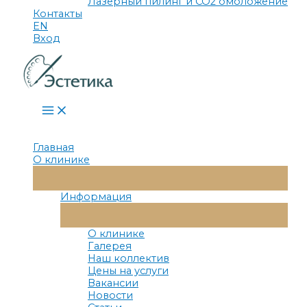
Лазерный пилинг и СО2 омоложение
Контакты
EN
Вход
Main
Menu
Главная
О клинике
Переключатель
Меню
Информация
Переключатель
Меню
О клинике
Галерея
Наш коллектив
Цены на услуги
Вакансии
Новости