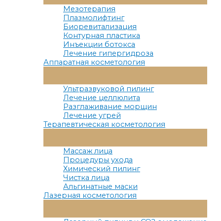
Меню
Мезотерапия
Плазмолифтинг
Биоревитализация
Контурная пластика
Инъекции ботокса
Лечение гипергидроза
Аппаратная косметология
Переключатель
Меню
Ультразвуковой пилинг
Лечение целлюлита
Разглаживание морщин
Лечение угрей
Терапевтическая косметология
Переключатель
Меню
Массаж лица
Процедуры ухода
Химический пилинг
Чистка лица
Альгинатные маски
Лазерная косметология
Переключатель
Меню