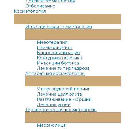
Детская стоматология
Отбеливание
Косметология
Переключатель
Меню
Инъекционная косметология
Переключатель
Меню
Мезотерапия
Плазмолифтинг
Биоревитализация
Контурная пластика
Инъекции ботокса
Лечение гипергидроза
Аппаратная косметология
Переключатель
Меню
Ультразвуковой пилинг
Лечение целлюлита
Разглаживание морщин
Лечение угрей
Терапевтическая косметология
Переключатель
Меню
Массаж лица