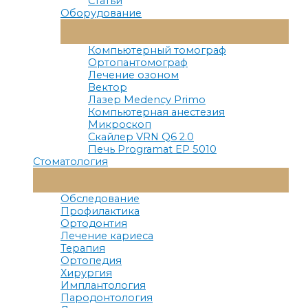
Статьи
Оборудование
Переключатель
Меню
Компьютерный томограф
Ортопантомограф
Лечение озоном
Вектор
Лазер Medency Primo
Компьютерная анестезия
Микроскоп
Скайлер VRN Q6 2.0
Печь Programat EP 5010
Стоматология
Переключатель
Меню
Обследование
Профилактика
Ортодонтия
Лечение кариеса
Терапия
Ортопедия
Хирургия
Имплантология
Пародонтология