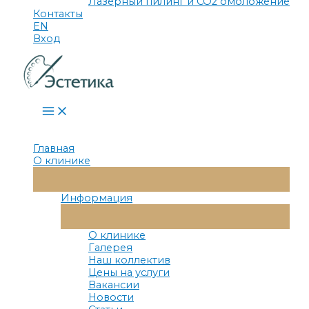
Лазерный пилинг и СО2 омоложение
Контакты
EN
Вход
Main
Menu
Главная
О клинике
Переключатель
Меню
Информация
Переключатель
Меню
О клинике
Галерея
Наш коллектив
Цены на услуги
Вакансии
Новости