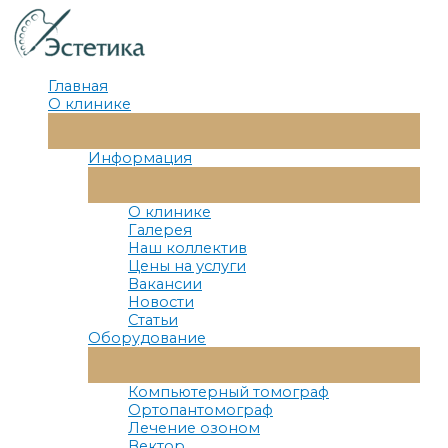
Перейти
к
содержимому
Главная
О клинике
Переключатель
Меню
Информация
Переключатель
Меню
О клинике
Галерея
Наш коллектив
Цены на услуги
Вакансии
Новости
Статьи
Оборудование
Переключатель
Меню
Компьютерный томограф
Ортопантомограф
Лечение озоном
Вектор