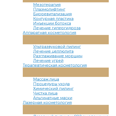
Меню
Мезотерапия
Плазмолифтинг
Биоревитализация
Контурная пластика
Инъекции ботокса
Лечение гипергидроза
Аппаратная косметология
Переключатель
Меню
Ультразвуковой пилинг
Лечение целлюлита
Разглаживание морщин
Лечение угрей
Терапевтическая косметология
Переключатель
Меню
Массаж лица
Процедуры ухода
Химический пилинг
Чистка лица
Альгинатные маски
Лазерная косметология
Переключатель
Меню