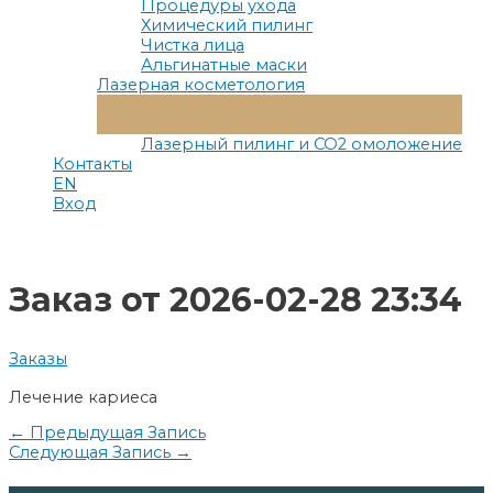
Процедуры ухода
Химический пилинг
Чистка лица
Альгинатные маски
Лазерная косметология
Переключатель
Меню
Лазерный пилинг и СО2 омоложение
Контакты
EN
Вход
Заказ от 2026-02-28 23:34
Заказы
Лечение кариеса
Навигация
←
Предыдущая Запись
Следующая Запись
→
по