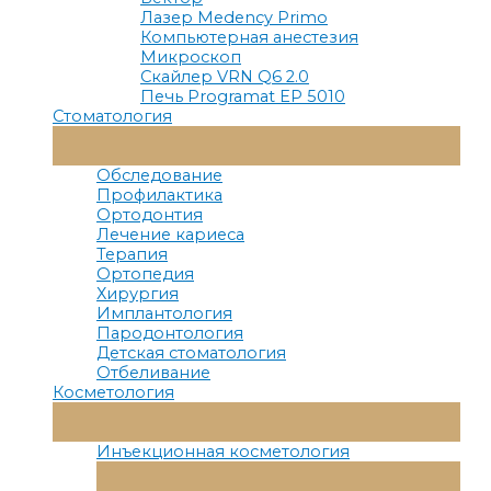
Лазер Medency Primo
Компьютерная анестезия
Микроскоп
Скайлер VRN Q6 2.0
Печь Programat EP 5010
Стоматология
Переключатель
Меню
Обследование
Профилактика
Ортодонтия
Лечение кариеса
Терапия
Ортопедия
Хирургия
Имплантология
Пародонтология
Детская стоматология
Отбеливание
Косметология
Переключатель
Меню
Инъекционная косметология
Переключатель