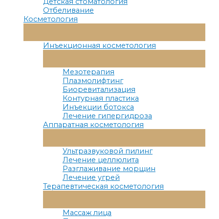
Детская стоматология
Отбеливание
Косметология
Переключатель
Меню
Инъекционная косметология
Переключатель
Меню
Мезотерапия
Плазмолифтинг
Биоревитализация
Контурная пластика
Инъекции ботокса
Лечение гипергидроза
Аппаратная косметология
Переключатель
Меню
Ультразвуковой пилинг
Лечение целлюлита
Разглаживание морщин
Лечение угрей
Терапевтическая косметология
Переключатель
Меню
Массаж лица