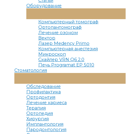
Статьи
Оборудование
Переключатель
Меню
Компьютерный томограф
Ортопантомограф
Лечение озоном
Вектор
Лазер Medency Primo
Компьютерная анестезия
Микроскоп
Скайлер VRN Q6 2.0
Печь Programat EP 5010
Стоматология
Переключатель
Меню
Обследование
Профилактика
Ортодонтия
Лечение кариеса
Терапия
Ортопедия
Хирургия
Имплантология
Пародонтология