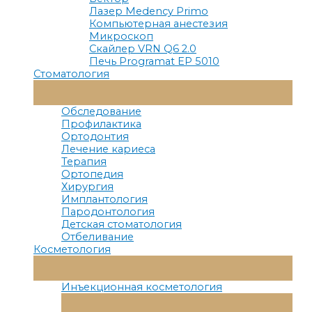
Лазер Medency Primo
Компьютерная анестезия
Микроскоп
Скайлер VRN Q6 2.0
Печь Programat EP 5010
Стоматология
Переключатель
Меню
Обследование
Профилактика
Ортодонтия
Лечение кариеса
Терапия
Ортопедия
Хирургия
Имплантология
Пародонтология
Детская стоматология
Отбеливание
Косметология
Переключатель
Меню
Инъекционная косметология
Переключатель