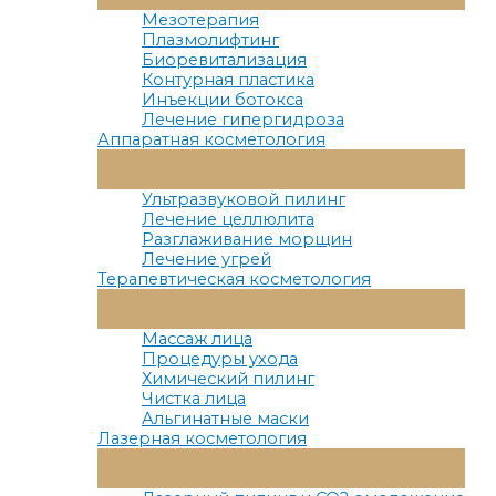
Меню
Мезотерапия
Плазмолифтинг
Биоревитализация
Контурная пластика
Инъекции ботокса
Лечение гипергидроза
Аппаратная косметология
Переключатель
Меню
Ультразвуковой пилинг
Лечение целлюлита
Разглаживание морщин
Лечение угрей
Терапевтическая косметология
Переключатель
Меню
Массаж лица
Процедуры ухода
Химический пилинг
Чистка лица
Альгинатные маски
Лазерная косметология
Переключатель
Меню