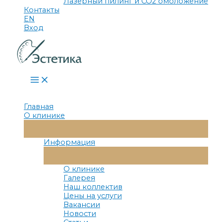
Лазерный пилинг и СО2 омоложение
Контакты
EN
Вход
Main
Menu
Главная
О клинике
Переключатель
Меню
Информация
Переключатель
Меню
О клинике
Галерея
Наш коллектив
Цены на услуги
Вакансии
Новости