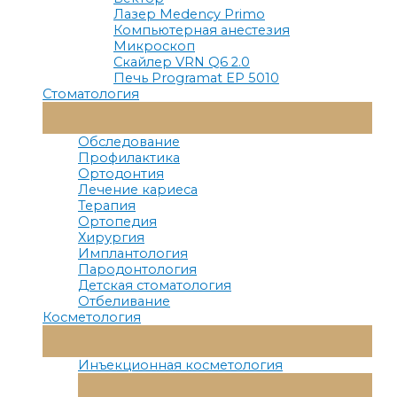
Лазер Medency Primo
Компьютерная анестезия
Микроскоп
Скайлер VRN Q6 2.0
Печь Programat EP 5010
Стоматология
Переключатель
Меню
Обследование
Профилактика
Ортодонтия
Лечение кариеса
Терапия
Ортопедия
Хирургия
Имплантология
Пародонтология
Детская стоматология
Отбеливание
Косметология
Переключатель
Меню
Инъекционная косметология
Переключатель