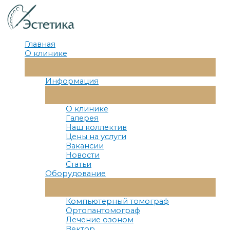
Перейти
к
содержимому
Главная
О клинике
Переключатель
Меню
Информация
Переключатель
Меню
О клинике
Галерея
Наш коллектив
Цены на услуги
Вакансии
Новости
Статьи
Оборудование
Переключатель
Меню
Компьютерный томограф
Ортопантомограф
Лечение озоном
Вектор