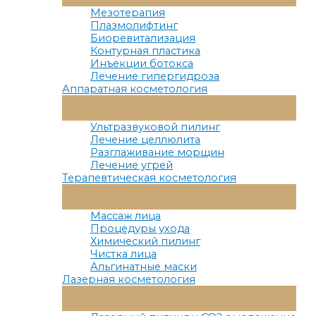
Меню
Мезотерапия
Плазмолифтинг
Биоревитализация
Контурная пластика
Инъекции ботокса
Лечение гипергидроза
Аппаратная косметология
Переключатель
Меню
Ультразвуковой пилинг
Лечение целлюлита
Разглаживание морщин
Лечение угрей
Терапевтическая косметология
Переключатель
Меню
Массаж лица
Процедуры ухода
Химический пилинг
Чистка лица
Альгинатные маски
Лазерная косметология
Переключатель
Меню