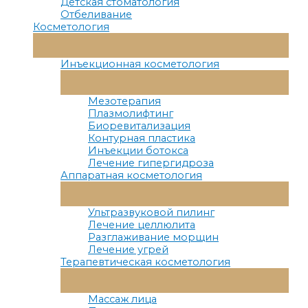
Детская стоматология
Отбеливание
Косметология
Переключатель
Меню
Инъекционная косметология
Переключатель
Меню
Мезотерапия
Плазмолифтинг
Биоревитализация
Контурная пластика
Инъекции ботокса
Лечение гипергидроза
Аппаратная косметология
Переключатель
Меню
Ультразвуковой пилинг
Лечение целлюлита
Разглаживание морщин
Лечение угрей
Терапевтическая косметология
Переключатель
Меню
Массаж лица