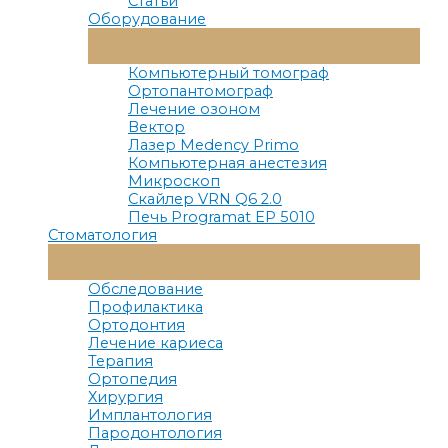
Статьи
Оборудование
Переключатель
Меню
Компьютерный томограф
Ортопантомограф
Лечение озоном
Вектор
Лазер Medency Primo
Компьютерная анестезия
Микроскоп
Скайлер VRN Q6 2.0
Печь Programat EP 5010
Стоматология
Переключатель
Меню
Обследование
Профилактика
Ортодонтия
Лечение кариеса
Терапия
Ортопедия
Хирургия
Имплантология
Пародонтология