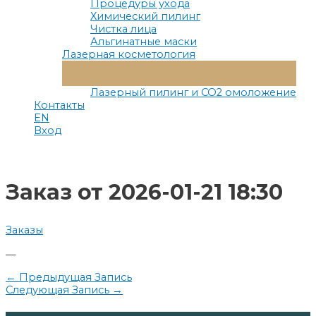
Процедуры ухода
Химический пилинг
Чистка лица
Альгинатные маски
Лазерная косметология
Переключатель
Меню
Лазерный пилинг и СО2 омоложение
Контакты
EN
Вход
Заказ от 2026-01-21 18:30
Заказы
—
Навигация
←
Предыдущая Запись
Следующая Запись
→
по