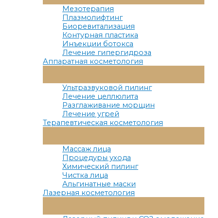
Меню
Мезотерапия
Плазмолифтинг
Биоревитализация
Контурная пластика
Инъекции ботокса
Лечение гипергидроза
Аппаратная косметология
Переключатель
Меню
Ультразвуковой пилинг
Лечение целлюлита
Разглаживание морщин
Лечение угрей
Терапевтическая косметология
Переключатель
Меню
Массаж лица
Процедуры ухода
Химический пилинг
Чистка лица
Альгинатные маски
Лазерная косметология
Переключатель
Меню