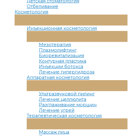
Детская стоматология
Отбеливание
Косметология
Переключатель
Меню
Инъекционная косметология
Переключатель
Меню
Мезотерапия
Плазмолифтинг
Биоревитализация
Контурная пластика
Инъекции ботокса
Лечение гипергидроза
Аппаратная косметология
Переключатель
Меню
Ультразвуковой пилинг
Лечение целлюлита
Разглаживание морщин
Лечение угрей
Терапевтическая косметология
Переключатель
Меню
Массаж лица