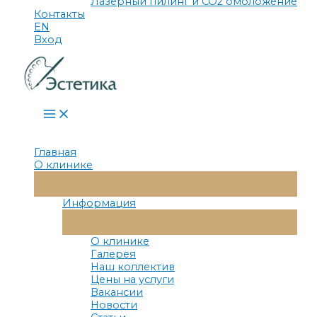
Лазерный пилинг и СО2 омоложение
Контакты
EN
Вход
Main
Menu
Главная
О клинике
Переключатель
Меню
Информация
Переключатель
Меню
О клинике
Галерея
Наш коллектив
Цены на услуги
Вакансии
Новости