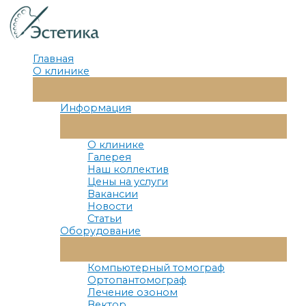
Перейти
к
содержимому
Главная
О клинике
Переключатель
Меню
Информация
Переключатель
Меню
О клинике
Галерея
Наш коллектив
Цены на услуги
Вакансии
Новости
Статьи
Оборудование
Переключатель
Меню
Компьютерный томограф
Ортопантомограф
Лечение озоном
Вектор