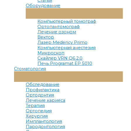
Статьи
Оборудование
Переключатель
Меню
Компьютерный томограф
Ортопантомограф
Лечение озоном
Вектор
Лазер Medency Primo
Компьютерная анестезия
Микроскоп
Скайлер VRN Q6 2.0
Печь Programat EP 5010
Стоматология
Переключатель
Меню
Обследование
Профилактика
Ортодонтия
Лечение кариеса
Терапия
Ортопедия
Хирургия
Имплантология
Пародонтология