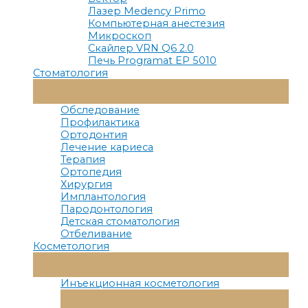
Лазер Medency Primo
Компьютерная анестезия
Микроскоп
Скайлер VRN Q6 2.0
Печь Programat EP 5010
Стоматология
Переключатель
Меню
Обследование
Профилактика
Ортодонтия
Лечение кариеса
Терапия
Ортопедия
Хирургия
Имплантология
Пародонтология
Детская стоматология
Отбеливание
Косметология
Переключатель
Меню
Инъекционная косметология
Переключатель