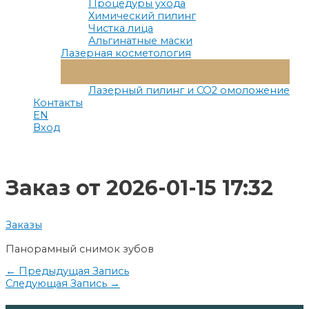
Процедуры ухода
Химический пилинг
Чистка лица
Альгинатные маски
Лазерная косметология
Переключатель
Меню
Лазерный пилинг и СО2 омоложение
Контакты
EN
Вход
Заказ от 2026-01-15 17:32
Заказы
Панорамный снимок зубов
Навигация
←
Предыдущая Запись
Следующая Запись
→
по