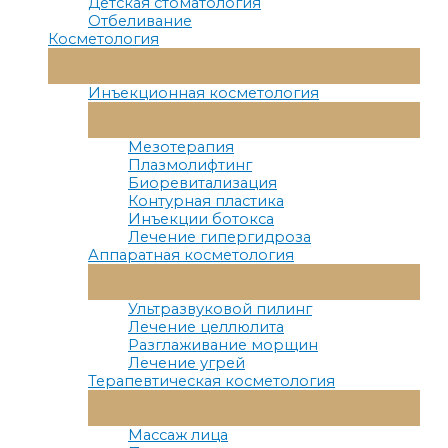
Детская стоматология
Отбеливание
Косметология
Переключатель
Меню
Инъекционная косметология
Переключатель
Меню
Мезотерапия
Плазмолифтинг
Биоревитализация
Контурная пластика
Инъекции ботокса
Лечение гипергидроза
Аппаратная косметология
Переключатель
Меню
Ультразвуковой пилинг
Лечение целлюлита
Разглаживание морщин
Лечение угрей
Терапевтическая косметология
Переключатель
Меню
Массаж лица