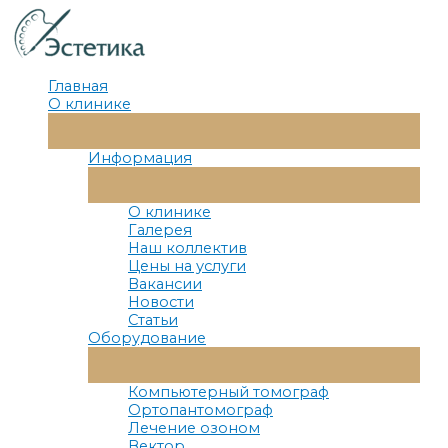
Перейти
к
содержимому
Главная
О клинике
Переключатель
Меню
Информация
Переключатель
Меню
О клинике
Галерея
Наш коллектив
Цены на услуги
Вакансии
Новости
Статьи
Оборудование
Переключатель
Меню
Компьютерный томограф
Ортопантомограф
Лечение озоном
Вектор