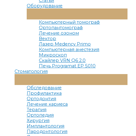
Статьи
Оборудование
Переключатель
Меню
Компьютерный томограф
Ортопантомограф
Лечение озоном
Вектор
Лазер Medency Primo
Компьютерная анестезия
Микроскоп
Скайлер VRN Q6 2.0
Печь Programat EP 5010
Стоматология
Переключатель
Меню
Обследование
Профилактика
Ортодонтия
Лечение кариеса
Терапия
Ортопедия
Хирургия
Имплантология
Пародонтология