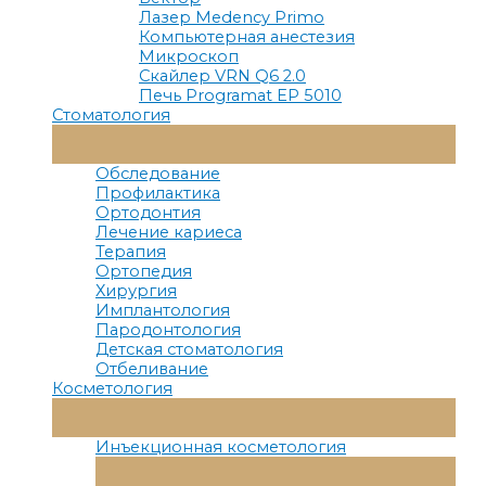
Лазер Medency Primo
Компьютерная анестезия
Микроскоп
Скайлер VRN Q6 2.0
Печь Programat EP 5010
Стоматология
Переключатель
Меню
Обследование
Профилактика
Ортодонтия
Лечение кариеса
Терапия
Ортопедия
Хирургия
Имплантология
Пародонтология
Детская стоматология
Отбеливание
Косметология
Переключатель
Меню
Инъекционная косметология
Переключатель