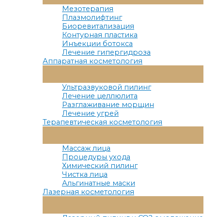
Меню
Мезотерапия
Плазмолифтинг
Биоревитализация
Контурная пластика
Инъекции ботокса
Лечение гипергидроза
Аппаратная косметология
Переключатель
Меню
Ультразвуковой пилинг
Лечение целлюлита
Разглаживание морщин
Лечение угрей
Терапевтическая косметология
Переключатель
Меню
Массаж лица
Процедуры ухода
Химический пилинг
Чистка лица
Альгинатные маски
Лазерная косметология
Переключатель
Меню