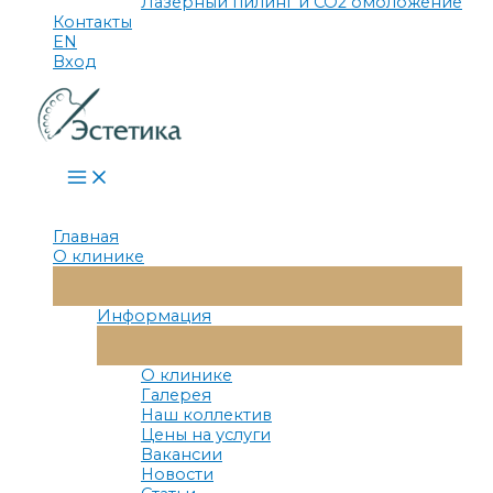
Лазерный пилинг и СО2 омоложение
Контакты
EN
Вход
Main
Menu
Главная
О клинике
Переключатель
Меню
Информация
Переключатель
Меню
О клинике
Галерея
Наш коллектив
Цены на услуги
Вакансии
Новости