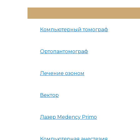
Переключатель
Меню
Компьютерный томограф
Ортопантомограф
Лечение озоном
Вектор
Лазер Medency Primo
Компьютерная анестезия