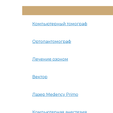
Переключатель
Меню
Компьютерный томограф
Ортопантомограф
Лечение озоном
Вектор
Лазер Medency Primo
Компьютерная анестезия