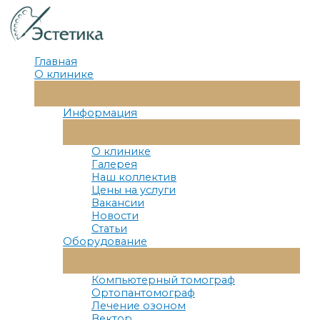
Перейти
к
содержимому
Главная
О клинике
Переключатель
Меню
Информация
Переключатель
Меню
О клинике
Галерея
Наш коллектив
Цены на услуги
Вакансии
Новости
Статьи
Оборудование
Переключатель
Меню
Компьютерный томограф
Ортопантомограф
Лечение озоном
Вектор