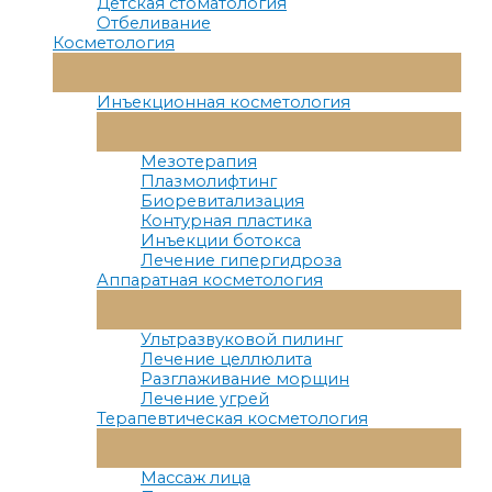
Детская стоматология
Отбеливание
Косметология
Переключатель
Меню
Инъекционная косметология
Переключатель
Меню
Мезотерапия
Плазмолифтинг
Биоревитализация
Контурная пластика
Инъекции ботокса
Лечение гипергидроза
Аппаратная косметология
Переключатель
Меню
Ультразвуковой пилинг
Лечение целлюлита
Разглаживание морщин
Лечение угрей
Терапевтическая косметология
Переключатель
Меню
Массаж лица