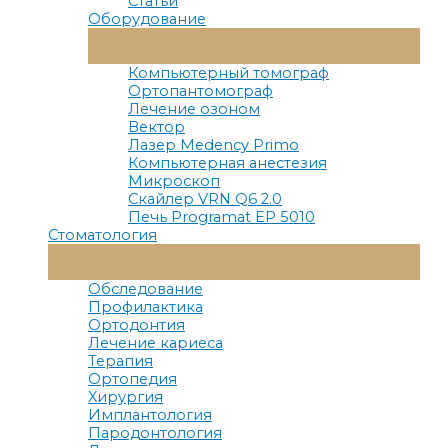
Статьи
Оборудование
Переключатель
Меню
Компьютерный томограф
Ортопантомограф
Лечение озоном
Вектор
Лазер Medency Primo
Компьютерная анестезия
Микроскоп
Скайлер VRN Q6 2.0
Печь Programat EP 5010
Стоматология
Переключатель
Меню
Обследование
Профилактика
Ортодонтия
Лечение кариеса
Терапия
Ортопедия
Хирургия
Имплантология
Пародонтология