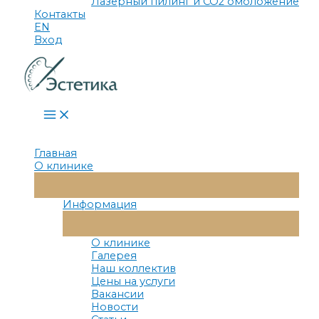
Лазерный пилинг и СО2 омоложение
Контакты
EN
Вход
Main
Menu
Главная
О клинике
Переключатель
Меню
Информация
Переключатель
Меню
О клинике
Галерея
Наш коллектив
Цены на услуги
Вакансии
Новости