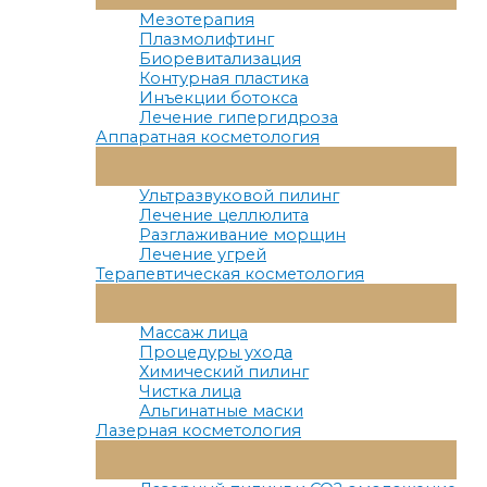
Меню
Мезотерапия
Плазмолифтинг
Биоревитализация
Контурная пластика
Инъекции ботокса
Лечение гипергидроза
Аппаратная косметология
Переключатель
Меню
Ультразвуковой пилинг
Лечение целлюлита
Разглаживание морщин
Лечение угрей
Терапевтическая косметология
Переключатель
Меню
Массаж лица
Процедуры ухода
Химический пилинг
Чистка лица
Альгинатные маски
Лазерная косметология
Переключатель
Меню