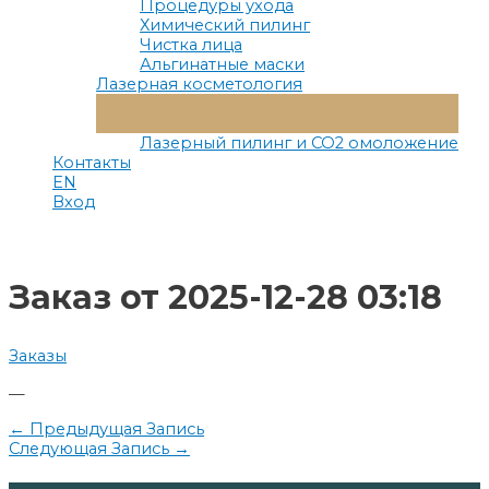
Процедуры ухода
Химический пилинг
Чистка лица
Альгинатные маски
Лазерная косметология
Переключатель
Меню
Лазерный пилинг и СО2 омоложение
Контакты
EN
Вход
Заказ от 2025-12-28 03:18
Заказы
—
Навигация
←
Предыдущая Запись
Следующая Запись
→
по