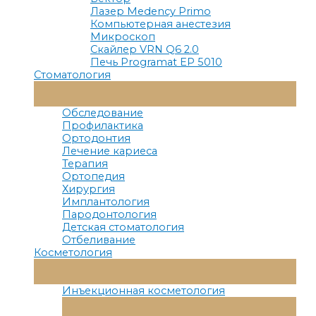
Лазер Medency Primo
Компьютерная анестезия
Микроскоп
Скайлер VRN Q6 2.0
Печь Programat EP 5010
Стоматология
Переключатель
Меню
Обследование
Профилактика
Ортодонтия
Лечение кариеса
Терапия
Ортопедия
Хирургия
Имплантология
Пародонтология
Детская стоматология
Отбеливание
Косметология
Переключатель
Меню
Инъекционная косметология
Переключатель