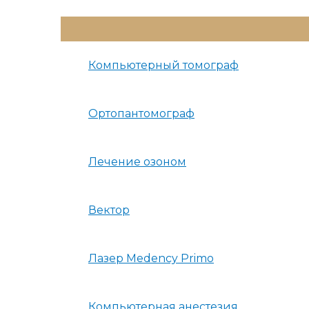
Переключатель
Меню
Компьютерный томограф
Ортопантомограф
Лечение озоном
Вектор
Лазер Medency Primo
Компьютерная анестезия