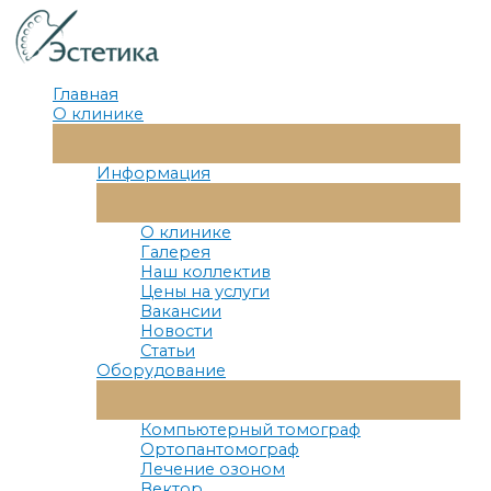
Перейти
к
содержимому
Главная
О клинике
Переключатель
Меню
Информация
Переключатель
Меню
О клинике
Галерея
Наш коллектив
Цены на услуги
Вакансии
Новости
Статьи
Оборудование
Переключатель
Меню
Компьютерный томограф
Ортопантомограф
Лечение озоном
Вектор