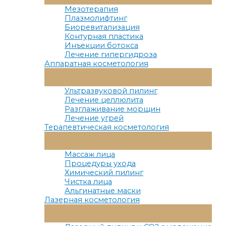
Меню
Мезотерапия
Плазмолифтинг
Биоревитализация
Контурная пластика
Инъекции ботокса
Лечение гипергидроза
Аппаратная косметология
Переключатель
Меню
Ультразвуковой пилинг
Лечение целлюлита
Разглаживание морщин
Лечение угрей
Терапевтическая косметология
Переключатель
Меню
Массаж лица
Процедуры ухода
Химический пилинг
Чистка лица
Альгинатные маски
Лазерная косметология
Переключатель
Меню