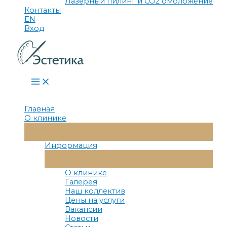
Лазерный пилинг и СО2 омоложение
Контакты
EN
Вход
Main
Menu
Главная
О клинике
Переключатель
Меню
Информация
Переключатель
Меню
О клинике
Галерея
Наш коллектив
Цены на услуги
Вакансии
Новости