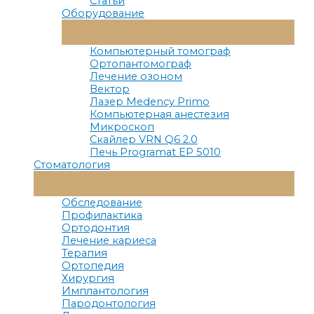
Статьи
Оборудование
Переключатель
Меню
Компьютерный томограф
Ортопантомограф
Лечение озоном
Вектор
Лазер Medency Primo
Компьютерная анестезия
Микроскоп
Скайлер VRN Q6 2.0
Печь Programat EP 5010
Стоматология
Переключатель
Меню
Обследование
Профилактика
Ортодонтия
Лечение кариеса
Терапия
Ортопедия
Хирургия
Имплантология
Пародонтология