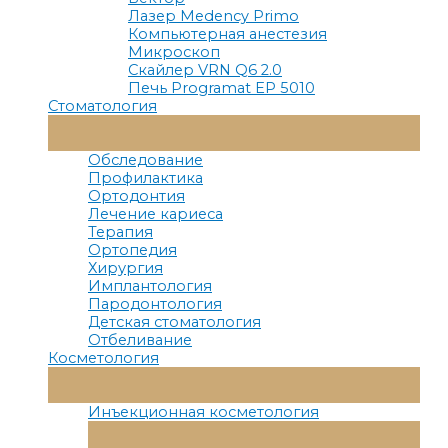
Лазер Medency Primo
Компьютерная анестезия
Микроскоп
Скайлер VRN Q6 2.0
Печь Programat EP 5010
Стоматология
Переключатель
Меню
Обследование
Профилактика
Ортодонтия
Лечение кариеса
Терапия
Ортопедия
Хирургия
Имплантология
Пародонтология
Детская стоматология
Отбеливание
Косметология
Переключатель
Меню
Инъекционная косметология
Переключатель