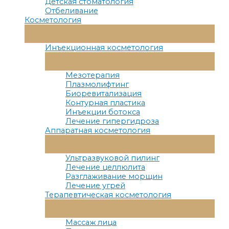
Детская стоматология
Отбеливание
Косметология
Переключатель
Меню
Инъекционная косметология
Переключатель
Меню
Мезотерапия
Плазмолифтинг
Биоревитализация
Контурная пластика
Инъекции ботокса
Лечение гипергидроза
Аппаратная косметология
Переключатель
Меню
Ультразвуковой пилинг
Лечение целлюлита
Разглаживание морщин
Лечение угрей
Терапевтическая косметология
Переключатель
Меню
Массаж лица