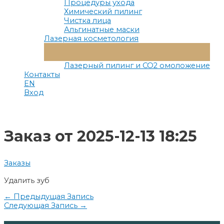
Процедуры ухода
Химический пилинг
Чистка лица
Альгинатные маски
Лазерная косметология
Переключатель
Меню
Лазерный пилинг и СО2 омоложение
Контакты
EN
Вход
Заказ от 2025-12-13 18:25
Заказы
Удалить зуб
Навигация
←
Предыдущая Запись
Следующая Запись
→
по