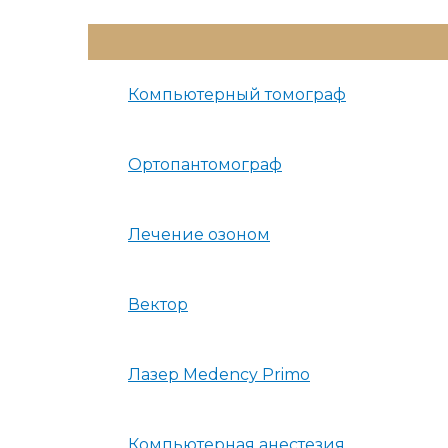
Переключатель
Меню
Компьютерный томограф
Ортопантомограф
Лечение озоном
Вектор
Лазер Medency Primo
Компьютерная анестезия