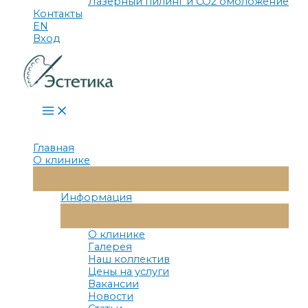
Лазерный пилинг и СО2 омоложение
Контакты
EN
Вход
Main
Menu
Главная
О клинике
Переключатель
Меню
Информация
Переключатель
Меню
О клинике
Галерея
Наш коллектив
Цены на услуги
Вакансии
Новости