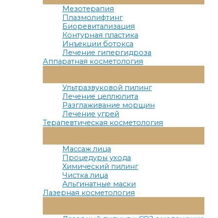
Меню
Мезотерапия
Плазмолифтинг
Биоревитализация
Контурная пластика
Инъекции ботокса
Лечение гипергидроза
Аппаратная косметология
Переключатель
Меню
Ультразвуковой пилинг
Лечение целлюлита
Разглаживание морщин
Лечение угрей
Терапевтическая косметология
Переключатель
Меню
Массаж лица
Процедуры ухода
Химический пилинг
Чистка лица
Альгинатные маски
Лазерная косметология
Переключатель
Меню