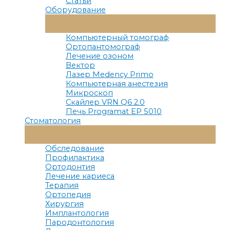
Статьи
Оборудование
Переключатель
Меню
Компьютерный томограф
Ортопантомограф
Лечение озоном
Вектор
Лазер Medency Primo
Компьютерная анестезия
Микроскоп
Скайлер VRN Q6 2.0
Печь Programat EP 5010
Стоматология
Переключатель
Меню
Обследование
Профилактика
Ортодонтия
Лечение кариеса
Терапия
Ортопедия
Хирургия
Имплантология
Пародонтология