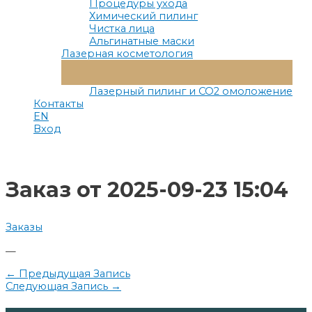
Процедуры ухода
Химический пилинг
Чистка лица
Альгинатные маски
Лазерная косметология
Переключатель
Меню
Лазерный пилинг и СО2 омоложение
Контакты
EN
Вход
Заказ от 2025-09-23 15:04
Заказы
—
Навигация
←
Предыдущая Запись
Следующая Запись
→
по