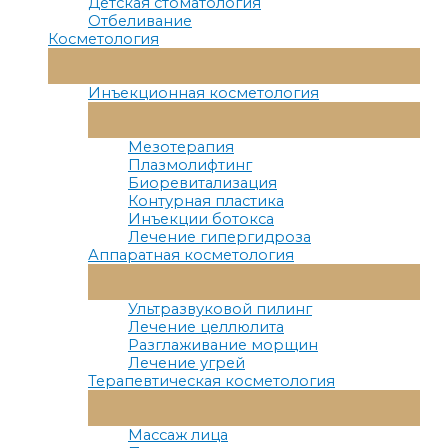
Детская стоматология
Отбеливание
Косметология
Переключатель
Меню
Инъекционная косметология
Переключатель
Меню
Мезотерапия
Плазмолифтинг
Биоревитализация
Контурная пластика
Инъекции ботокса
Лечение гипергидроза
Аппаратная косметология
Переключатель
Меню
Ультразвуковой пилинг
Лечение целлюлита
Разглаживание морщин
Лечение угрей
Терапевтическая косметология
Переключатель
Меню
Массаж лица