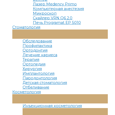
Лазер Medency Primo
Компьютерная анестезия
Микроскоп
Скайлер VRN Q6 2.0
Печь Programat EP 5010
Стоматология
Переключатель
Меню
Обследование
Профилактика
Ортодонтия
Лечение кариеса
Терапия
Ортопедия
Хирургия
Имплантология
Пародонтология
Детская стоматология
Отбеливание
Косметология
Переключатель
Меню
Инъекционная косметология
Переключатель