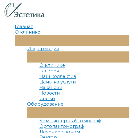
Перейти
к
содержимому
Главная
О клинике
Переключатель
Меню
Информация
Переключатель
Меню
О клинике
Галерея
Наш коллектив
Цены на услуги
Вакансии
Новости
Статьи
Оборудование
Переключатель
Меню
Компьютерный томограф
Ортопантомограф
Лечение озоном
Вектор