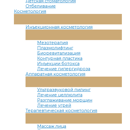
Детская стоматология
Отбеливание
Косметология
Переключатель
Меню
Инъекционная косметология
Переключатель
Меню
Мезотерапия
Плазмолифтинг
Биоревитализация
Контурная пластика
Инъекции ботокса
Лечение гипергидроза
Аппаратная косметология
Переключатель
Меню
Ультразвуковой пилинг
Лечение целлюлита
Разглаживание морщин
Лечение угрей
Терапевтическая косметология
Переключатель
Меню
Массаж лица