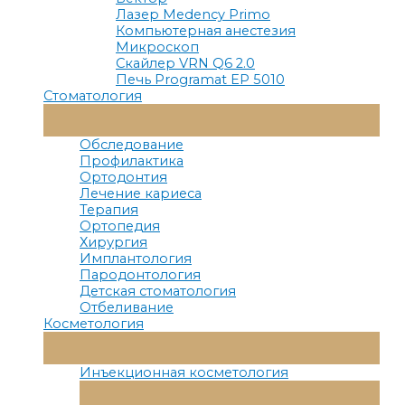
Лазер Medency Primo
Компьютерная анестезия
Микроскоп
Скайлер VRN Q6 2.0
Печь Programat EP 5010
Стоматология
Переключатель
Меню
Обследование
Профилактика
Ортодонтия
Лечение кариеса
Терапия
Ортопедия
Хирургия
Имплантология
Пародонтология
Детская стоматология
Отбеливание
Косметология
Переключатель
Меню
Инъекционная косметология
Переключатель