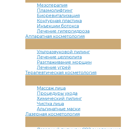
Меню
Мезотерапия
Плазмолифтинг
Биоревитализация
Контурная пластика
Инъекции ботокса
Лечение гипергидроза
Аппаратная косметология
Переключатель
Меню
Ультразвуковой пилинг
Лечение целлюлита
Разглаживание морщин
Лечение угрей
Терапевтическая косметология
Переключатель
Меню
Массаж лица
Процедуры ухода
Химический пилинг
Чистка лица
Альгинатные маски
Лазерная косметология
Переключатель
Меню