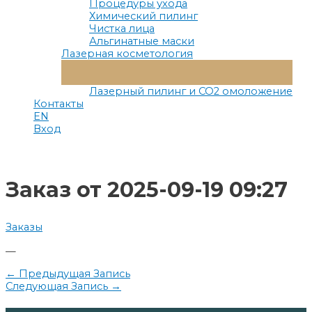
Процедуры ухода
Химический пилинг
Чистка лица
Альгинатные маски
Лазерная косметология
Переключатель
Меню
Лазерный пилинг и СО2 омоложение
Контакты
EN
Вход
Заказ от 2025-09-19 09:27
Заказы
—
Навигация
←
Предыдущая Запись
Следующая Запись
→
по