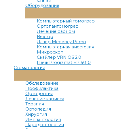
Статьи
Оборудование
Переключатель
Меню
Компьютерный томограф
Ортопантомограф
Лечение озоном
Вектор
Лазер Medency Primo
Компьютерная анестезия
Микроскоп
Скайлер VRN Q6 2.0
Печь Programat EP 5010
Стоматология
Переключатель
Меню
Обследование
Профилактика
Ортодонтия
Лечение кариеса
Терапия
Ортопедия
Хирургия
Имплантология
Пародонтология