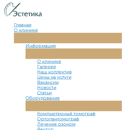
Перейти
к
содержимому
Главная
О клинике
Переключатель
Меню
Информация
Переключатель
Меню
О клинике
Галерея
Наш коллектив
Цены на услуги
Вакансии
Новости
Статьи
Оборудование
Переключатель
Меню
Компьютерный томограф
Ортопантомограф
Лечение озоном
Вектор