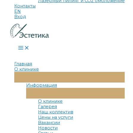
Лазерный пилинг и СО2 омоложение
Контакты
EN
Вход
Main
Menu
Главная
О клинике
Переключатель
Меню
Информация
Переключатель
Меню
О клинике
Галерея
Наш коллектив
Цены на услуги
Вакансии
Новости