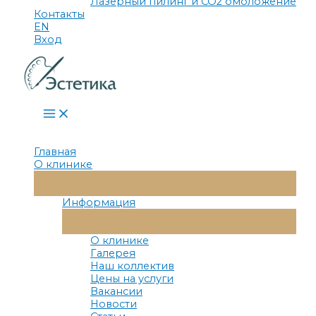
Лазерный пилинг и СО2 омоложение
Контакты
EN
Вход
Main
Menu
Главная
О клинике
Переключатель
Меню
Информация
Переключатель
Меню
О клинике
Галерея
Наш коллектив
Цены на услуги
Вакансии
Новости