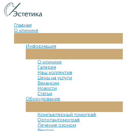
Перейти
к
содержимому
Главная
О клинике
Переключатель
Меню
Информация
Переключатель
Меню
О клинике
Галерея
Наш коллектив
Цены на услуги
Вакансии
Новости
Статьи
Оборудование
Переключатель
Меню
Компьютерный томограф
Ортопантомограф
Лечение озоном
Вектор