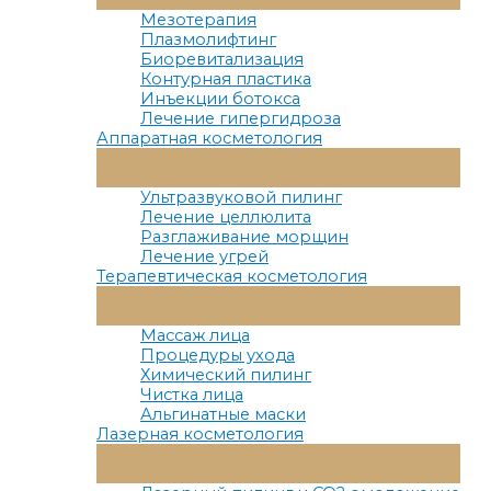
Меню
Мезотерапия
Плазмолифтинг
Биоревитализация
Контурная пластика
Инъекции ботокса
Лечение гипергидроза
Аппаратная косметология
Переключатель
Меню
Ультразвуковой пилинг
Лечение целлюлита
Разглаживание морщин
Лечение угрей
Терапевтическая косметология
Переключатель
Меню
Массаж лица
Процедуры ухода
Химический пилинг
Чистка лица
Альгинатные маски
Лазерная косметология
Переключатель
Меню