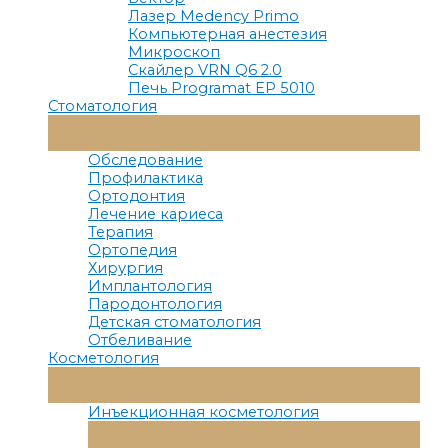
Лазер Medency Primo
Компьютерная анестезия
Микроскоп
Скайлер VRN Q6 2.0
Печь Programat EP 5010
Стоматология
Переключатель
Меню
Обследование
Профилактика
Ортодонтия
Лечение кариеса
Терапия
Ортопедия
Хирургия
Имплантология
Пародонтология
Детская стоматология
Отбеливание
Косметология
Переключатель
Меню
Инъекционная косметология
Переключатель