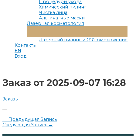
Процедуры ухода
Химический пилинг
Чистка лица
Альгинатные маски
Лазерная косметология
Переключатель
Меню
Лазерный пилинг и СО2 омоложение
Контакты
EN
Вход
Заказ от 2025-09-07 16:28
Заказы
—
Навигация
←
Предыдущая Запись
Следующая Запись
→
по