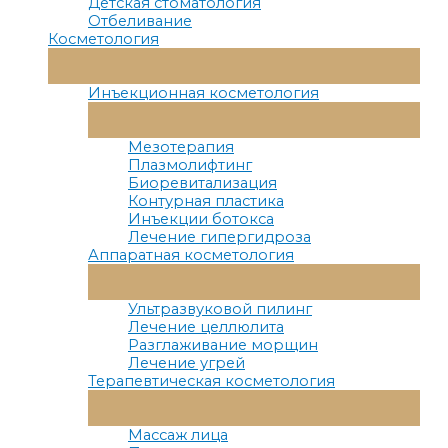
Детская стоматология
Отбеливание
Косметология
Переключатель
Меню
Инъекционная косметология
Переключатель
Меню
Мезотерапия
Плазмолифтинг
Биоревитализация
Контурная пластика
Инъекции ботокса
Лечение гипергидроза
Аппаратная косметология
Переключатель
Меню
Ультразвуковой пилинг
Лечение целлюлита
Разглаживание морщин
Лечение угрей
Терапевтическая косметология
Переключатель
Меню
Массаж лица