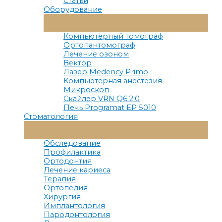
Статьи
Оборудование
Переключатель
Меню
Компьютерный томограф
Ортопантомограф
Лечение озоном
Вектор
Лазер Medency Primo
Компьютерная анестезия
Микроскоп
Скайлер VRN Q6 2.0
Печь Programat EP 5010
Стоматология
Переключатель
Меню
Обследование
Профилактика
Ортодонтия
Лечение кариеса
Терапия
Ортопедия
Хирургия
Имплантология
Пародонтология