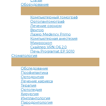
Статьи
Оборудование
Переключатель
Меню
Компьютерный томограф
Ортопантомограф
Лечение озоном
Вектор
Лазер Medency Primo
Компьютерная анестезия
Микроскоп
Скайлер VRN Q6 2.0
Печь Programat EP 5010
Стоматология
Переключатель
Меню
Обследование
Профилактика
Ортодонтия
Лечение кариеса
Терапия
Ортопедия
Хирургия
Имплантология
Пародонтология