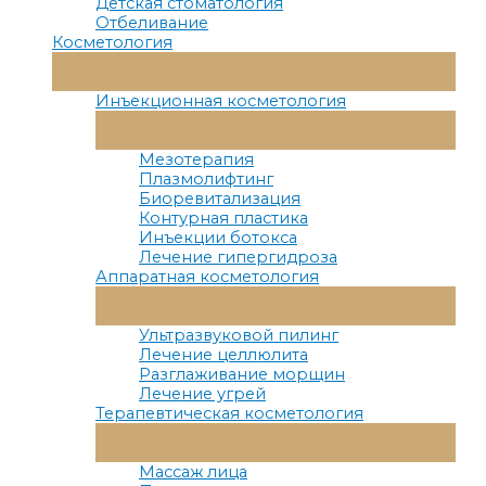
Детская стоматология
Отбеливание
Косметология
Переключатель
Меню
Инъекционная косметология
Переключатель
Меню
Мезотерапия
Плазмолифтинг
Биоревитализация
Контурная пластика
Инъекции ботокса
Лечение гипергидроза
Аппаратная косметология
Переключатель
Меню
Ультразвуковой пилинг
Лечение целлюлита
Разглаживание морщин
Лечение угрей
Терапевтическая косметология
Переключатель
Меню
Массаж лица