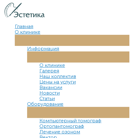
Перейти
к
содержимому
Главная
О клинике
Переключатель
Меню
Информация
Переключатель
Меню
О клинике
Галерея
Наш коллектив
Цены на услуги
Вакансии
Новости
Статьи
Оборудование
Переключатель
Меню
Компьютерный томограф
Ортопантомограф
Лечение озоном
Вектор