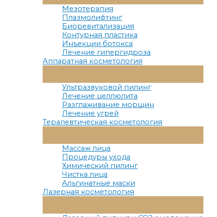
Меню
Мезотерапия
Плазмолифтинг
Биоревитализация
Контурная пластика
Инъекции ботокса
Лечение гипергидроза
Аппаратная косметология
Переключатель
Меню
Ультразвуковой пилинг
Лечение целлюлита
Разглаживание морщин
Лечение угрей
Терапевтическая косметология
Переключатель
Меню
Массаж лица
Процедуры ухода
Химический пилинг
Чистка лица
Альгинатные маски
Лазерная косметология
Переключатель
Меню