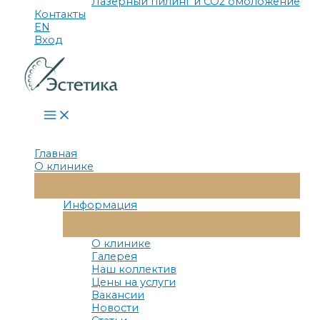
Лазерный пилинг и СО2 омоложение
Контакты
EN
Вход
Main
Menu
Главная
О клинике
Переключатель
Меню
Информация
Переключатель
Меню
О клинике
Галерея
Наш коллектив
Цены на услуги
Вакансии
Новости