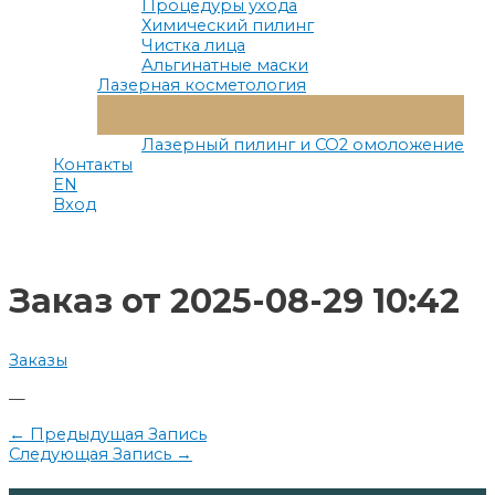
Процедуры ухода
Химический пилинг
Чистка лица
Альгинатные маски
Лазерная косметология
Переключатель
Меню
Лазерный пилинг и СО2 омоложение
Контакты
EN
Вход
Заказ от 2025-08-29 10:42
Заказы
—
Навигация
←
Предыдущая Запись
Следующая Запись
→
по