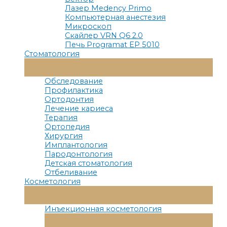
Лазер Medency Primo
Компьютерная анестезия
Микроскоп
Скайлер VRN Q6 2.0
Печь Programat EP 5010
Стоматология
Переключатель
Меню
Обследование
Профилактика
Ортодонтия
Лечение кариеса
Терапия
Ортопедия
Хирургия
Имплантология
Пародонтология
Детская стоматология
Отбеливание
Косметология
Переключатель
Меню
Инъекционная косметология
Переключатель