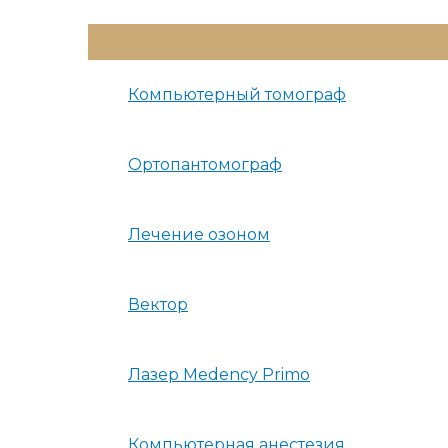
Переключатель
Меню
Компьютерный томограф
Ортопантомограф
Лечение озоном
Вектор
Лазер Medency Primo
Компьютерная анестезия