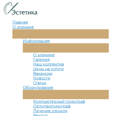
Перейти
к
содержимому
Главная
О клинике
Переключатель
Меню
Информация
Переключатель
Меню
О клинике
Галерея
Наш коллектив
Цены на услуги
Вакансии
Новости
Статьи
Оборудование
Переключатель
Меню
Компьютерный томограф
Ортопантомограф
Лечение озоном
Вектор