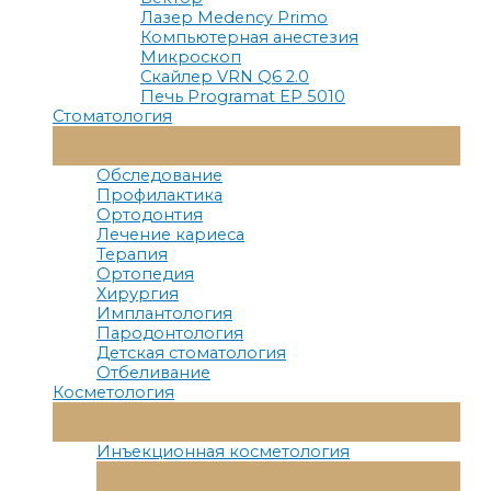
Лазер Medency Primo
Компьютерная анестезия
Микроскоп
Скайлер VRN Q6 2.0
Печь Programat EP 5010
Стоматология
Переключатель
Меню
Обследование
Профилактика
Ортодонтия
Лечение кариеса
Терапия
Ортопедия
Хирургия
Имплантология
Пародонтология
Детская стоматология
Отбеливание
Косметология
Переключатель
Меню
Инъекционная косметология
Переключатель