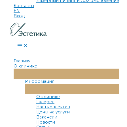
Лазерный пилинг и СО2 омоложение
Контакты
EN
Вход
Main
Menu
Главная
О клинике
Переключатель
Меню
Информация
Переключатель
Меню
О клинике
Галерея
Наш коллектив
Цены на услуги
Вакансии
Новости