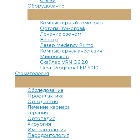
Статьи
Оборудование
Переключатель
Меню
Компьютерный томограф
Ортопантомограф
Лечение озоном
Вектор
Лазер Medency Primo
Компьютерная анестезия
Микроскоп
Скайлер VRN Q6 2.0
Печь Programat EP 5010
Стоматология
Переключатель
Меню
Обследование
Профилактика
Ортодонтия
Лечение кариеса
Терапия
Ортопедия
Хирургия
Имплантология
Пародонтология