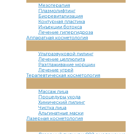
Меню
Мезотерапия
Плазмолифтинг
Биоревитализация
Контурная пластика
Инъекции ботокса
Лечение гипергидроза
Аппаратная косметология
Переключатель
Меню
Ультразвуковой пилинг
Лечение целлюлита
Разглаживание морщин
Лечение угрей
Терапевтическая косметология
Переключатель
Меню
Массаж лица
Процедуры ухода
Химический пилинг
Чистка лица
Альгинатные маски
Лазерная косметология
Переключатель
Меню