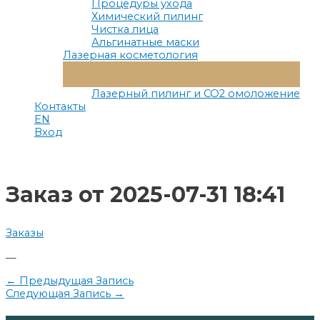
Процедуры ухода
Химический пилинг
Чистка лица
Альгинатные маски
Лазерная косметология
Переключатель
Меню
Лазерный пилинг и СО2 омоложение
Контакты
EN
Вход
Заказ от 2025-07-31 18:41
Заказы
—
Навигация
←
Предыдущая Запись
Следующая Запись
→
по