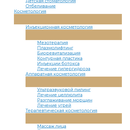
Детская стоматология
Отбеливание
Косметология
Переключатель
Меню
Инъекционная косметология
Переключатель
Меню
Мезотерапия
Плазмолифтинг
Биоревитализация
Контурная пластика
Инъекции ботокса
Лечение гипергидроза
Аппаратная косметология
Переключатель
Меню
Ультразвуковой пилинг
Лечение целлюлита
Разглаживание морщин
Лечение угрей
Терапевтическая косметология
Переключатель
Меню
Массаж лица