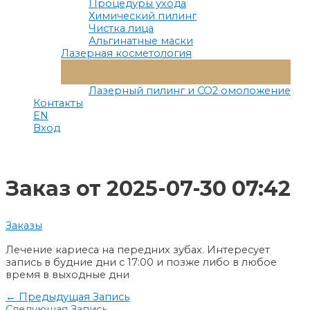
Процедуры ухода
Химический пилинг
Чистка лица
Альгинатные маски
Лазерная косметология
Переключатель
Меню
Лазерный пилинг и СО2 омоложение
Контакты
EN
Вход
Заказ от 2025-07-30 07:42
Заказы
Лечение кариеса на передних зубах. Интересует
запись в будние дни с 17:00 и позже либо в любое
время в выходные дни
Навигация
←
Предыдущая Запись
Следующая Запись
→