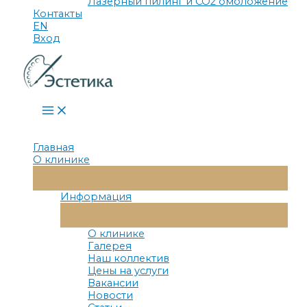
Лазерный пилинг и СО2 омоложение
Контакты
EN
Вход
Main
Menu
Главная
О клинике
Переключатель
Меню
Информация
Переключатель
Меню
О клинике
Галерея
Наш коллектив
Цены на услуги
Вакансии
Новости