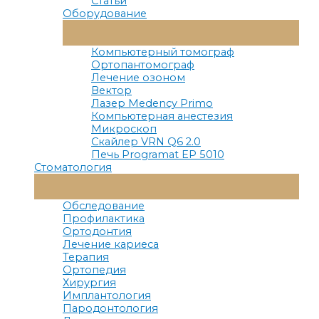
Статьи
Оборудование
Переключатель
Меню
Компьютерный томограф
Ортопантомограф
Лечение озоном
Вектор
Лазер Medency Primo
Компьютерная анестезия
Микроскоп
Скайлер VRN Q6 2.0
Печь Programat EP 5010
Стоматология
Переключатель
Меню
Обследование
Профилактика
Ортодонтия
Лечение кариеса
Терапия
Ортопедия
Хирургия
Имплантология
Пародонтология