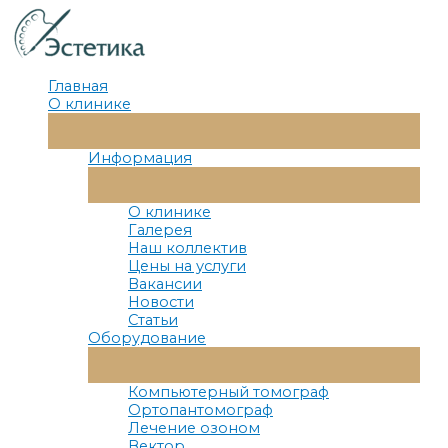
Перейти
к
содержимому
Главная
О клинике
Переключатель
Меню
Информация
Переключатель
Меню
О клинике
Галерея
Наш коллектив
Цены на услуги
Вакансии
Новости
Статьи
Оборудование
Переключатель
Меню
Компьютерный томограф
Ортопантомограф
Лечение озоном
Вектор