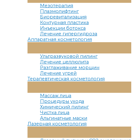
Меню
Мезотерапия
Плазмолифтинг
Биоревитализация
Контурная пластика
Инъекции ботокса
Лечение гипергидроза
Аппаратная косметология
Переключатель
Меню
Ультразвуковой пилинг
Лечение целлюлита
Разглаживание морщин
Лечение угрей
Терапевтическая косметология
Переключатель
Меню
Массаж лица
Процедуры ухода
Химический пилинг
Чистка лица
Альгинатные маски
Лазерная косметология
Переключатель
Меню