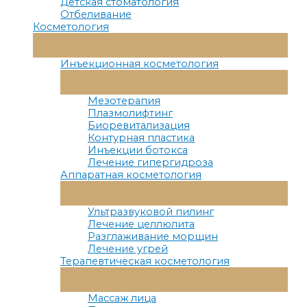
Детская стоматология
Отбеливание
Косметология
Переключатель
Меню
Инъекционная косметология
Переключатель
Меню
Мезотерапия
Плазмолифтинг
Биоревитализация
Контурная пластика
Инъекции ботокса
Лечение гипергидроза
Аппаратная косметология
Переключатель
Меню
Ультразвуковой пилинг
Лечение целлюлита
Разглаживание морщин
Лечение угрей
Терапевтическая косметология
Переключатель
Меню
Массаж лица