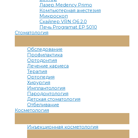
Лазер Medency Primo
Компьютерная анестезия
Микроскоп
Скайлер VRN Q6 2.0
Печь Programat EP 5010
Стоматология
Переключатель
Меню
Обследование
Профилактика
Ортодонтия
Лечение кариеса
Терапия
Ортопедия
Хирургия
Имплантология
Пародонтология
Детская стоматология
Отбеливание
Косметология
Переключатель
Меню
Инъекционная косметология
Переключатель