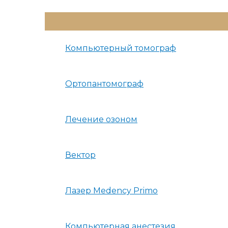
Переключатель
Меню
Компьютерный томограф
Ортопантомограф
Лечение озоном
Вектор
Лазер Medency Primo
Компьютерная анестезия