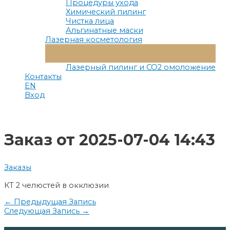
Процедуры ухода
Химический пилинг
Чистка лица
Альгинатные маски
Лазерная косметология
Переключатель
Меню
Лазерный пилинг и СО2 омоложение
Контакты
EN
Вход
Заказ от 2025-07-04 14:43
Заказы
КТ 2 челюстей в окклюзии
Навигация
←
Предыдущая Запись
Следующая Запись
→
по