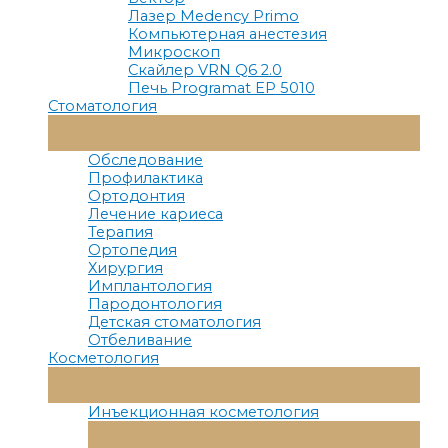
Лазер Medency Primo
Компьютерная анестезия
Микроскоп
Скайлер VRN Q6 2.0
Печь Programat EP 5010
Стоматология
Переключатель
Меню
Обследование
Профилактика
Ортодонтия
Лечение кариеса
Терапия
Ортопедия
Хирургия
Имплантология
Пародонтология
Детская стоматология
Отбеливание
Косметология
Переключатель
Меню
Инъекционная косметология
Переключатель