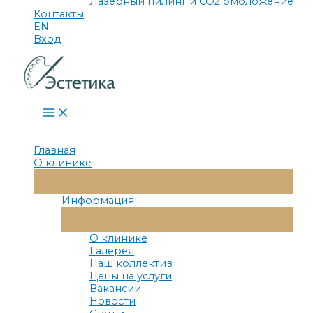
Лазерный пилинг и СО2 омоложение
Контакты
EN
Вход
Main
Menu
Главная
О клинике
Переключатель
Меню
Информация
Переключатель
Меню
О клинике
Галерея
Наш коллектив
Цены на услуги
Вакансии
Новости