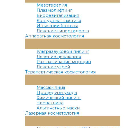
Меню
Мезотерапия
Плазмолифтинг
Биоревитализация
Контурная пластика
Инъекции ботокса
Лечение гипергидроза
Аппаратная косметология
Переключатель
Меню
Ультразвуковой пилинг
Лечение целлюлита
Разглаживание морщин
Лечение угрей
Терапевтическая косметология
Переключатель
Меню
Массаж лица
Процедуры ухода
Химический пилинг
Чистка лица
Альгинатные маски
Лазерная косметология
Переключатель
Меню