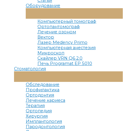
Статьи
Оборудование
Переключатель
Меню
Компьютерный томограф
Ортопантомограф
Лечение озоном
Вектор
Лазер Medency Primo
Компьютерная анестезия
Микроскоп
Скайлер VRN Q6 2.0
Печь Programat EP 5010
Стоматология
Переключатель
Меню
Обследование
Профилактика
Ортодонтия
Лечение кариеса
Терапия
Ортопедия
Хирургия
Имплантология
Пародонтология