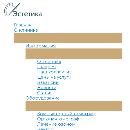
Перейти
к
содержимому
Главная
О клинике
Переключатель
Меню
Информация
Переключатель
Меню
О клинике
Галерея
Наш коллектив
Цены на услуги
Вакансии
Новости
Статьи
Оборудование
Переключатель
Меню
Компьютерный томограф
Ортопантомограф
Лечение озоном
Вектор