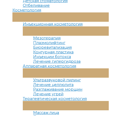
Детская стоматология
Отбеливание
Косметология
Переключатель
Меню
Инъекционная косметология
Переключатель
Меню
Мезотерапия
Плазмолифтинг
Биоревитализация
Контурная пластика
Инъекции ботокса
Лечение гипергидроза
Аппаратная косметология
Переключатель
Меню
Ультразвуковой пилинг
Лечение целлюлита
Разглаживание морщин
Лечение угрей
Терапевтическая косметология
Переключатель
Меню
Массаж лица