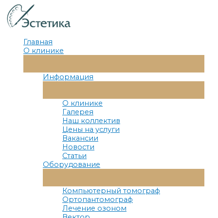
Перейти
к
содержимому
Главная
О клинике
Переключатель
Меню
Информация
Переключатель
Меню
О клинике
Галерея
Наш коллектив
Цены на услуги
Вакансии
Новости
Статьи
Оборудование
Переключатель
Меню
Компьютерный томограф
Ортопантомограф
Лечение озоном
Вектор