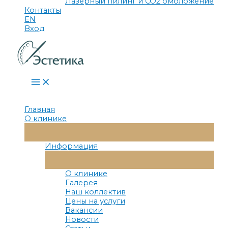
Лазерный пилинг и СО2 омоложение
Контакты
EN
Вход
Main
Menu
Главная
О клинике
Переключатель
Меню
Информация
Переключатель
Меню
О клинике
Галерея
Наш коллектив
Цены на услуги
Вакансии
Новости