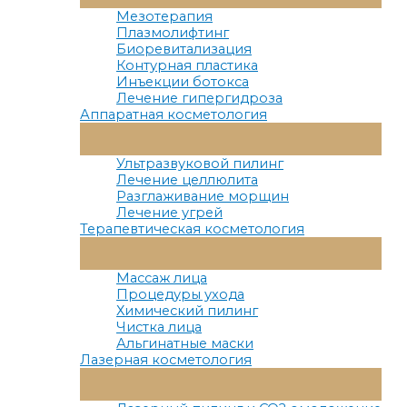
Меню
Мезотерапия
Плазмолифтинг
Биоревитализация
Контурная пластика
Инъекции ботокса
Лечение гипергидроза
Аппаратная косметология
Переключатель
Меню
Ультразвуковой пилинг
Лечение целлюлита
Разглаживание морщин
Лечение угрей
Терапевтическая косметология
Переключатель
Меню
Массаж лица
Процедуры ухода
Химический пилинг
Чистка лица
Альгинатные маски
Лазерная косметология
Переключатель
Меню