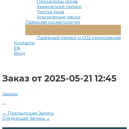
Процедуры ухода
Химический пилинг
Чистка лица
Альгинатные маски
Лазерная косметология
Переключатель
Меню
Лазерный пилинг и СО2 омоложение
Контакты
EN
Вход
Заказ от 2025-05-21 12:45
Заказы
—
Навигация
←
Предыдущая Запись
Следующая Запись
→
по