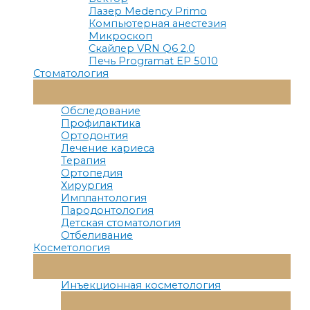
Лазер Medency Primo
Компьютерная анестезия
Микроскоп
Скайлер VRN Q6 2.0
Печь Programat EP 5010
Стоматология
Переключатель
Меню
Обследование
Профилактика
Ортодонтия
Лечение кариеса
Терапия
Ортопедия
Хирургия
Имплантология
Пародонтология
Детская стоматология
Отбеливание
Косметология
Переключатель
Меню
Инъекционная косметология
Переключатель