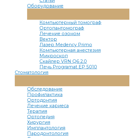
Статьи
Оборудование
Переключатель
Меню
Компьютерный томограф
Ортопантомограф
Лечение озоном
Вектор
Лазер Medency Primo
Компьютерная анестезия
Микроскоп
Скайлер VRN Q6 2.0
Печь Programat EP 5010
Стоматология
Переключатель
Меню
Обследование
Профилактика
Ортодонтия
Лечение кариеса
Терапия
Ортопедия
Хирургия
Имплантология
Пародонтология