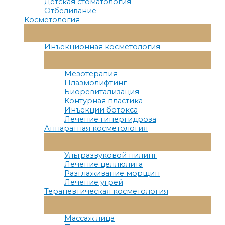
Детская стоматология
Отбеливание
Косметология
Переключатель
Меню
Инъекционная косметология
Переключатель
Меню
Мезотерапия
Плазмолифтинг
Биоревитализация
Контурная пластика
Инъекции ботокса
Лечение гипергидроза
Аппаратная косметология
Переключатель
Меню
Ультразвуковой пилинг
Лечение целлюлита
Разглаживание морщин
Лечение угрей
Терапевтическая косметология
Переключатель
Меню
Массаж лица