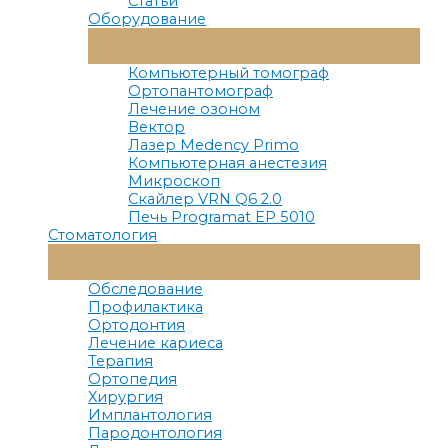
Статьи
Оборудование
Переключатель
Меню
Компьютерный томограф
Ортопантомограф
Лечение озоном
Вектор
Лазер Medency Primo
Компьютерная анестезия
Микроскоп
Скайлер VRN Q6 2.0
Печь Programat EP 5010
Стоматология
Переключатель
Меню
Обследование
Профилактика
Ортодонтия
Лечение кариеса
Терапия
Ортопедия
Хирургия
Имплантология
Пародонтология