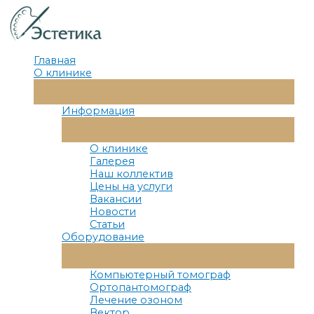
Перейти
к
содержимому
Главная
О клинике
Переключатель
Меню
Информация
Переключатель
Меню
О клинике
Галерея
Наш коллектив
Цены на услуги
Вакансии
Новости
Статьи
Оборудование
Переключатель
Меню
Компьютерный томограф
Ортопантомограф
Лечение озоном
Вектор