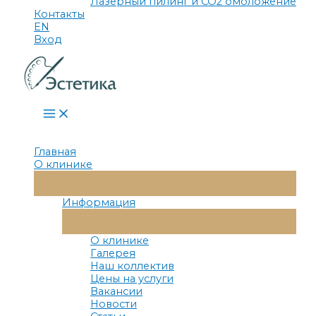
Лазерный пилинг и СО2 омоложение
Контакты
EN
Вход
Main
Menu
Главная
О клинике
Переключатель
Меню
Информация
Переключатель
Меню
О клинике
Галерея
Наш коллектив
Цены на услуги
Вакансии
Новости