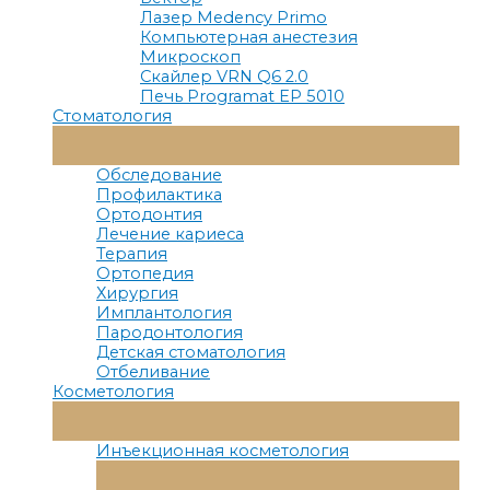
Лазер Medency Primo
Компьютерная анестезия
Микроскоп
Скайлер VRN Q6 2.0
Печь Programat EP 5010
Стоматология
Переключатель
Меню
Обследование
Профилактика
Ортодонтия
Лечение кариеса
Терапия
Ортопедия
Хирургия
Имплантология
Пародонтология
Детская стоматология
Отбеливание
Косметология
Переключатель
Меню
Инъекционная косметология
Переключатель