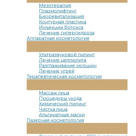
Меню
Мезотерапия
Плазмолифтинг
Биоревитализация
Контурная пластика
Инъекции ботокса
Лечение гипергидроза
Аппаратная косметология
Переключатель
Меню
Ультразвуковой пилинг
Лечение целлюлита
Разглаживание морщин
Лечение угрей
Терапевтическая косметология
Переключатель
Меню
Массаж лица
Процедуры ухода
Химический пилинг
Чистка лица
Альгинатные маски
Лазерная косметология
Переключатель
Меню