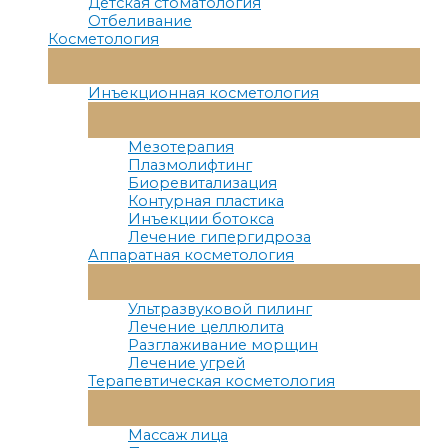
Детская стоматология
Отбеливание
Косметология
Переключатель
Меню
Инъекционная косметология
Переключатель
Меню
Мезотерапия
Плазмолифтинг
Биоревитализация
Контурная пластика
Инъекции ботокса
Лечение гипергидроза
Аппаратная косметология
Переключатель
Меню
Ультразвуковой пилинг
Лечение целлюлита
Разглаживание морщин
Лечение угрей
Терапевтическая косметология
Переключатель
Меню
Массаж лица