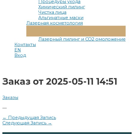
Процедуры ухода
Химический пилинг
Чистка лица
Альгинатные маски
Лазерная косметология
Переключатель
Меню
Лазерный пилинг и СО2 омоложение
Контакты
EN
Вход
Заказ от 2025-05-11 14:51
Заказы
—
Навигация
←
Предыдущая Запись
Следующая Запись
→
по