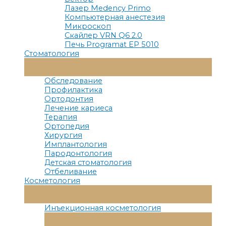
Лазер Medency Primo
Компьютерная анестезия
Микроскоп
Скайлер VRN Q6 2.0
Печь Programat EP 5010
Стоматология
Переключатель
Меню
Обследование
Профилактика
Ортодонтия
Лечение кариеса
Терапия
Ортопедия
Хирургия
Имплантология
Пародонтология
Детская стоматология
Отбеливание
Косметология
Переключатель
Меню
Инъекционная косметология
Переключатель