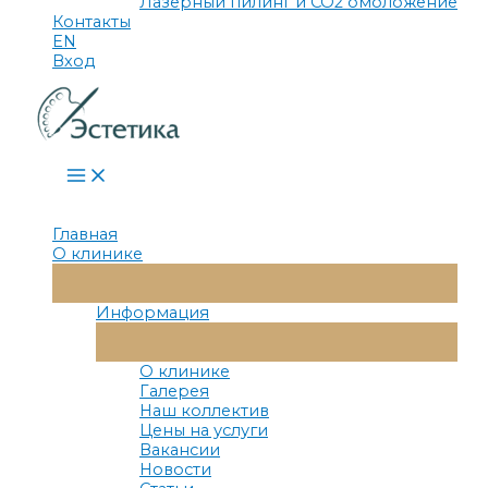
Лазерный пилинг и СО2 омоложение
Контакты
EN
Вход
Main
Menu
Главная
О клинике
Переключатель
Меню
Информация
Переключатель
Меню
О клинике
Галерея
Наш коллектив
Цены на услуги
Вакансии
Новости