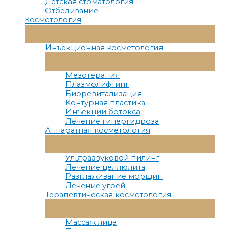
Детская стоматология
Отбеливание
Косметология
Переключатель
Меню
Инъекционная косметология
Переключатель
Меню
Мезотерапия
Плазмолифтинг
Биоревитализация
Контурная пластика
Инъекции ботокса
Лечение гипергидроза
Аппаратная косметология
Переключатель
Меню
Ультразвуковой пилинг
Лечение целлюлита
Разглаживание морщин
Лечение угрей
Терапевтическая косметология
Переключатель
Меню
Массаж лица