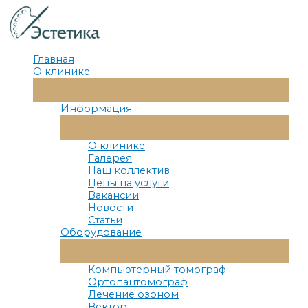
Перейти
к
содержимому
Главная
О клинике
Переключатель
Меню
Информация
Переключатель
Меню
О клинике
Галерея
Наш коллектив
Цены на услуги
Вакансии
Новости
Статьи
Оборудование
Переключатель
Меню
Компьютерный томограф
Ортопантомограф
Лечение озоном
Вектор