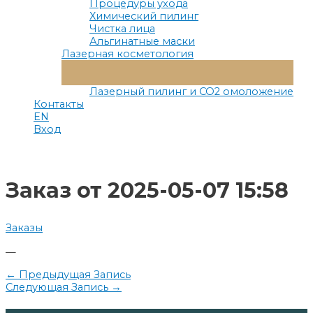
Процедуры ухода
Химический пилинг
Чистка лица
Альгинатные маски
Лазерная косметология
Переключатель
Меню
Лазерный пилинг и СО2 омоложение
Контакты
EN
Вход
Заказ от 2025-05-07 15:58
Заказы
—
Навигация
←
Предыдущая Запись
Следующая Запись
→
по