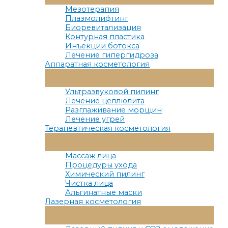
Меню
Мезотерапия
Плазмолифтинг
Биоревитализация
Контурная пластика
Инъекции ботокса
Лечение гипергидроза
Аппаратная косметология
Переключатель
Меню
Ультразвуковой пилинг
Лечение целлюлита
Разглаживание морщин
Лечение угрей
Терапевтическая косметология
Переключатель
Меню
Массаж лица
Процедуры ухода
Химический пилинг
Чистка лица
Альгинатные маски
Лазерная косметология
Переключатель
Меню