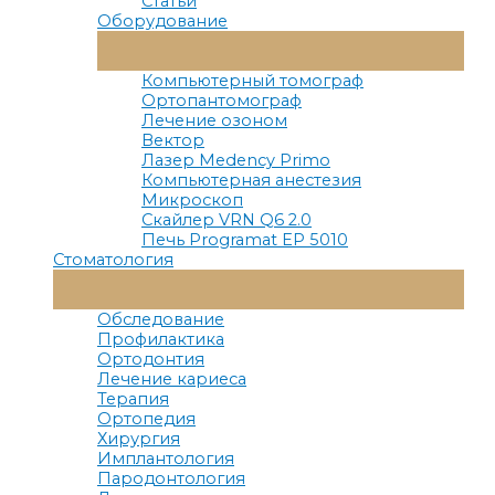
Статьи
Оборудование
Переключатель
Меню
Компьютерный томограф
Ортопантомограф
Лечение озоном
Вектор
Лазер Medency Primo
Компьютерная анестезия
Микроскоп
Скайлер VRN Q6 2.0
Печь Programat EP 5010
Стоматология
Переключатель
Меню
Обследование
Профилактика
Ортодонтия
Лечение кариеса
Терапия
Ортопедия
Хирургия
Имплантология
Пародонтология