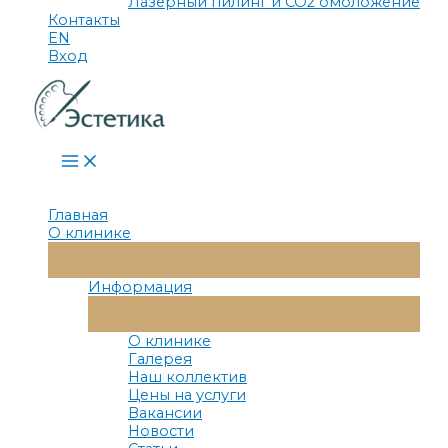
Лазерный пилинг и СО2 омоложение
Контакты
EN
Вход
Main
Menu
Главная
О клинике
Переключатель
Меню
Информация
Переключатель
Меню
О клинике
Галерея
Наш коллектив
Цены на услуги
Вакансии
Новости