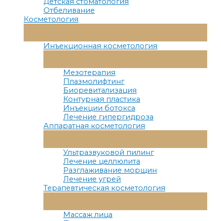
Детская стоматология
Отбеливание
Косметология
Переключатель
Меню
Инъекционная косметология
Переключатель
Меню
Мезотерапия
Плазмолифтинг
Биоревитализация
Контурная пластика
Инъекции ботокса
Лечение гипергидроза
Аппаратная косметология
Переключатель
Меню
Ультразвуковой пилинг
Лечение целлюлита
Разглаживание морщин
Лечение угрей
Терапевтическая косметология
Переключатель
Меню
Массаж лица