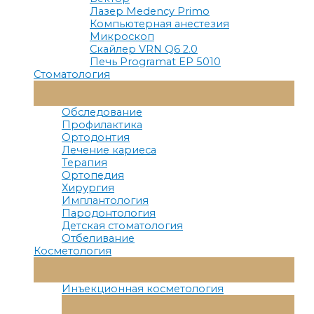
Лазер Medency Primo
Компьютерная анестезия
Микроскоп
Скайлер VRN Q6 2.0
Печь Programat EP 5010
Стоматология
Переключатель
Меню
Обследование
Профилактика
Ортодонтия
Лечение кариеса
Терапия
Ортопедия
Хирургия
Имплантология
Пародонтология
Детская стоматология
Отбеливание
Косметология
Переключатель
Меню
Инъекционная косметология
Переключатель