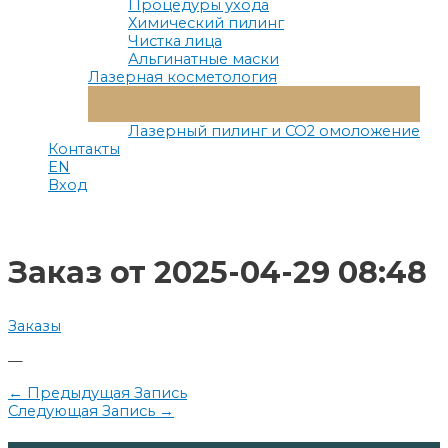
Процедуры ухода
Химический пилинг
Чистка лица
Альгинатные маски
Лазерная косметология
Переключатель
Меню
Лазерный пилинг и СО2 омоложение
Контакты
EN
Вход
Заказ от 2025-04-29 08:48
Заказы
—
Навигация
←
Предыдущая Запись
Следующая Запись
→
по