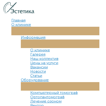
Перейти
к
содержимому
Главная
О клинике
Переключатель
Меню
Информация
Переключатель
Меню
О клинике
Галерея
Наш коллектив
Цены на услуги
Вакансии
Новости
Статьи
Оборудование
Переключатель
Меню
Компьютерный томограф
Ортопантомограф
Лечение озоном
Вектор