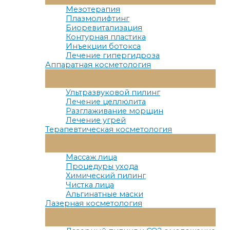
Меню
Мезотерапия
Плазмолифтинг
Биоревитализация
Контурная пластика
Инъекции ботокса
Лечение гипергидроза
Аппаратная косметология
Переключатель
Меню
Ультразвуковой пилинг
Лечение целлюлита
Разглаживание морщин
Лечение угрей
Терапевтическая косметология
Переключатель
Меню
Массаж лица
Процедуры ухода
Химический пилинг
Чистка лица
Альгинатные маски
Лазерная косметология
Переключатель
Меню