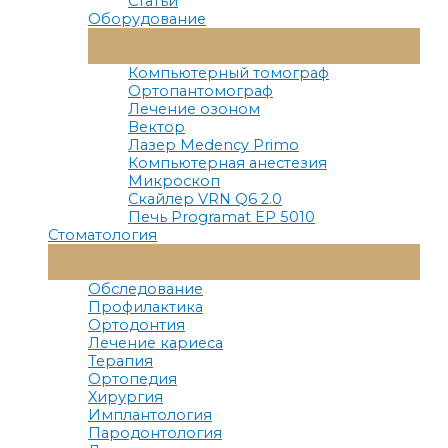
Статьи
Оборудование
Переключатель
Меню
Компьютерный томограф
Ортопантомограф
Лечение озоном
Вектор
Лазер Medency Primo
Компьютерная анестезия
Микроскоп
Скайлер VRN Q6 2.0
Печь Programat EP 5010
Стоматология
Переключатель
Меню
Обследование
Профилактика
Ортодонтия
Лечение кариеса
Терапия
Ортопедия
Хирургия
Имплантология
Пародонтология