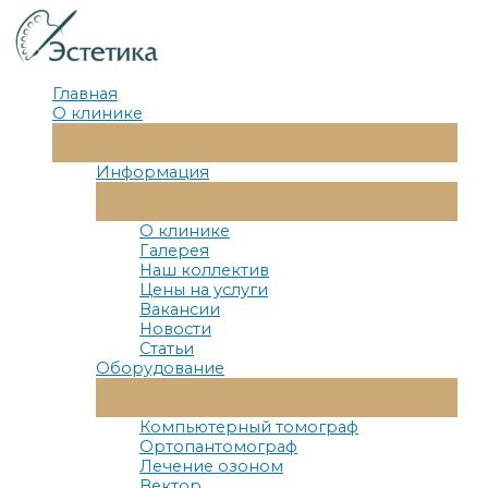
Перейти
к
содержимому
Главная
О клинике
Переключатель
Меню
Информация
Переключатель
Меню
О клинике
Галерея
Наш коллектив
Цены на услуги
Вакансии
Новости
Статьи
Оборудование
Переключатель
Меню
Компьютерный томограф
Ортопантомограф
Лечение озоном
Вектор