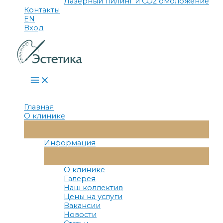
Лазерный пилинг и СО2 омоложение
Контакты
EN
Вход
Main
Menu
Главная
О клинике
Переключатель
Меню
Информация
Переключатель
Меню
О клинике
Галерея
Наш коллектив
Цены на услуги
Вакансии
Новости