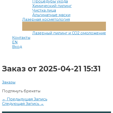
Процедуры ухода
Химический пилинг
Чистка лица
Альгинатные маски
Лазерная косметология
Переключатель
Меню
Лазерный пилинг и СО2 омоложение
Контакты
EN
Вход
Заказ от 2025-04-21 15:31
Заказы
Подтянуть брекеты
Навигация
←
Предыдущая Запись
Следующая Запись
→
по