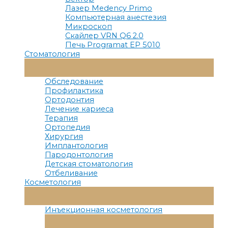
Лазер Medency Primo
Компьютерная анестезия
Микроскоп
Скайлер VRN Q6 2.0
Печь Programat EP 5010
Стоматология
Переключатель
Меню
Обследование
Профилактика
Ортодонтия
Лечение кариеса
Терапия
Ортопедия
Хирургия
Имплантология
Пародонтология
Детская стоматология
Отбеливание
Косметология
Переключатель
Меню
Инъекционная косметология
Переключатель