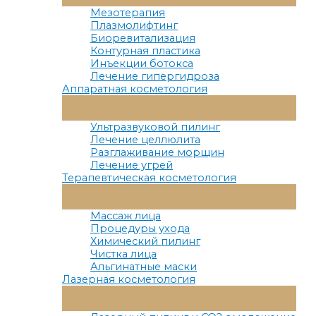
Меню
Мезотерапия
Плазмолифтинг
Биоревитализация
Контурная пластика
Инъекции ботокса
Лечение гипергидроза
Аппаратная косметология
Переключатель
Меню
Ультразвуковой пилинг
Лечение целлюлита
Разглаживание морщин
Лечение угрей
Терапевтическая косметология
Переключатель
Меню
Массаж лица
Процедуры ухода
Химический пилинг
Чистка лица
Альгинатные маски
Лазерная косметология
Переключатель
Меню