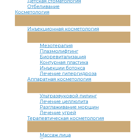
Детская стоматология
Отбеливание
Косметология
Переключатель
Меню
Инъекционная косметология
Переключатель
Меню
Мезотерапия
Плазмолифтинг
Биоревитализация
Контурная пластика
Инъекции ботокса
Лечение гипергидроза
Аппаратная косметология
Переключатель
Меню
Ультразвуковой пилинг
Лечение целлюлита
Разглаживание морщин
Лечение угрей
Терапевтическая косметология
Переключатель
Меню
Массаж лица