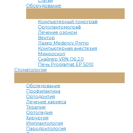
Статьи
Оборудование
Переключатель
Меню
Компьютерный томограф
Ортопантомограф
Лечение озоном
Вектор
Лазер Medency Primo
Компьютерная анестезия
Микроскоп
Скайлер VRN Q6 2.0
Печь Programat EP 5010
Стоматология
Переключатель
Меню
Обследование
Профилактика
Ортодонтия
Лечение кариеса
Терапия
Ортопедия
Хирургия
Имплантология
Пародонтология