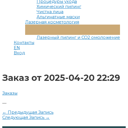
Процедуры ухода
Химический пилинг
Чистка лица
Альгинатные маски
Лазерная косметология
Переключатель
Меню
Лазерный пилинг и СО2 омоложение
Контакты
EN
Вход
Заказ от 2025-04-20 22:29
Заказы
—
Навигация
←
Предыдущая Запись
Следующая Запись
→
по