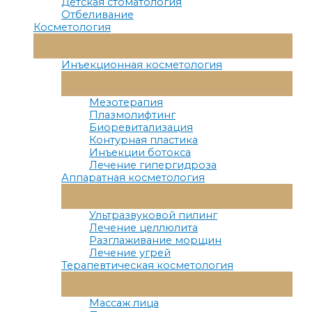
Детская стоматология
Отбеливание
Косметология
Переключатель
Меню
Инъекционная косметология
Переключатель
Меню
Мезотерапия
Плазмолифтинг
Биоревитализация
Контурная пластика
Инъекции ботокса
Лечение гипергидроза
Аппаратная косметология
Переключатель
Меню
Ультразвуковой пилинг
Лечение целлюлита
Разглаживание морщин
Лечение угрей
Терапевтическая косметология
Переключатель
Меню
Массаж лица