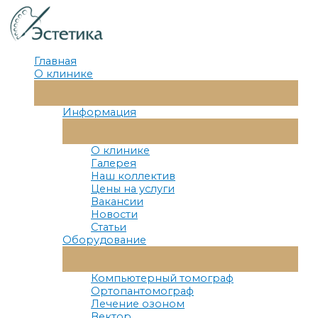
Перейти
к
содержимому
Главная
О клинике
Переключатель
Меню
Информация
Переключатель
Меню
О клинике
Галерея
Наш коллектив
Цены на услуги
Вакансии
Новости
Статьи
Оборудование
Переключатель
Меню
Компьютерный томограф
Ортопантомограф
Лечение озоном
Вектор