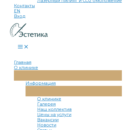
Лазерный пилинг и СО2 омоложение
Контакты
EN
Вход
Main
Menu
Главная
О клинике
Переключатель
Меню
Информация
Переключатель
Меню
О клинике
Галерея
Наш коллектив
Цены на услуги
Вакансии
Новости