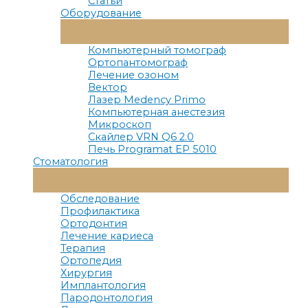
Статьи
Оборудование
Переключатель
Меню
Компьютерный томограф
Ортопантомограф
Лечение озоном
Вектор
Лазер Medency Primo
Компьютерная анестезия
Микроскоп
Скайлер VRN Q6 2.0
Печь Programat EP 5010
Стоматология
Переключатель
Меню
Обследование
Профилактика
Ортодонтия
Лечение кариеса
Терапия
Ортопедия
Хирургия
Имплантология
Пародонтология