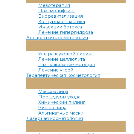
Меню
Мезотерапия
Плазмолифтинг
Биоревитализация
Контурная пластика
Инъекции ботокса
Лечение гипергидроза
Аппаратная косметология
Переключатель
Меню
Ультразвуковой пилинг
Лечение целлюлита
Разглаживание морщин
Лечение угрей
Терапевтическая косметология
Переключатель
Меню
Массаж лица
Процедуры ухода
Химический пилинг
Чистка лица
Альгинатные маски
Лазерная косметология
Переключатель
Меню