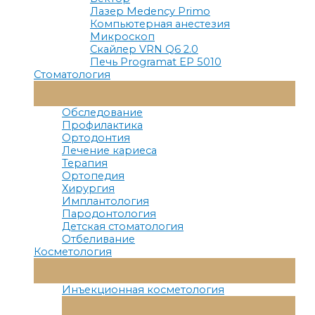
Лазер Medency Primo
Компьютерная анестезия
Микроскоп
Скайлер VRN Q6 2.0
Печь Programat EP 5010
Стоматология
Переключатель
Меню
Обследование
Профилактика
Ортодонтия
Лечение кариеса
Терапия
Ортопедия
Хирургия
Имплантология
Пародонтология
Детская стоматология
Отбеливание
Косметология
Переключатель
Меню
Инъекционная косметология
Переключатель