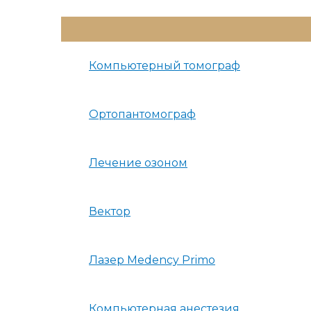
Переключатель
Меню
Компьютерный томограф
Ортопантомограф
Лечение озоном
Вектор
Лазер Medency Primo
Компьютерная анестезия